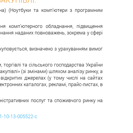
на) (Ноутбуки та комп’ютери з програмним
ння комп’ютерного обладнання, підвищення
конання наданих повноважень, зокрема у сфері
 закуповується, визначено з урахуванням вимог
, торгівлі та сільського господарства України
купівлі» (зі змінами) шляхом аналізу ринку, а
 відкритих джерелах (у тому числі на сайтах
ектронних каталогах, рекламі, прайс-листах, в
істративних послуг та споживчого ринку на
21-10-13-005522-c