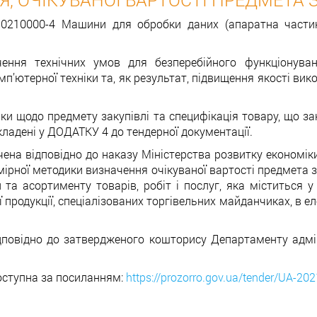
 30210000-4 Машини для обробки даних (апаратна части
ення технічних умов для безперебійного функціонува
мп’ютерної техніки та, як результат, підвищення якості ви
стики щодо предмету закупівлі та специфікація товару, що
икладені у ДОДАТКУ 4 до тендерної документації.
ена відповідно до наказу Міністерства розвитку економіки
рної методики визначення очікуваної вартості предмета за
 та асортименту товарів, робіт і послуг, яка міститься у
 продукції, спеціалізованих торгівельних майданчиках, в ел
дповідно до затвердженого кошторису Департаменту адмін
доступна за посиланням:
https://prozorro.gov.ua/tender/UA-20