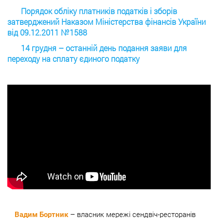
Порядок обліку платників податків і зборів
затверджений Наказом Міністерства фінансів України
від 09.12.2011 №1588
14 грудня – останній день подання заяви для
переходу на сплату єдиного податку
– власник мережі сендвіч-ресторанів
Вадим Бортник