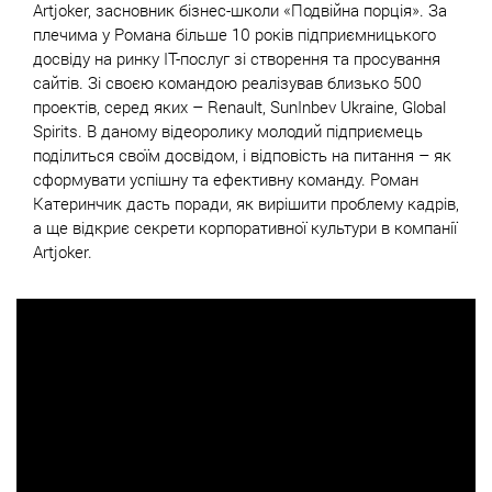
Artjoker, засновник бізнес-школи «Подвійна порція». За
плечима у Романа більше 10 років підприємницького
досвіду на ринку IT-послуг зі створення та просування
сайтів. Зі своєю командою реалізував близько 500
проектів, серед яких – Renault, SunInbev Ukraine, Global
Spirits. В даному відеоролику молодий підприємець
поділиться своїм досвідом, і відповість на питання – як
сформувати успішну та ефективну команду. Роман
Катеринчик дасть поради, як вирішити проблему кадрів,
а ще відкриє секрети корпоративної культури в компанії
Artjoker.