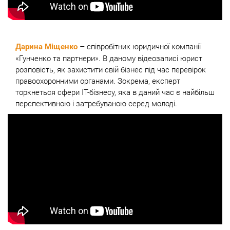
– співробітник юридичної компанії
Дарина Міщенко
«Гунченко та партнери». В даному відеозаписі юрист
розповість, як захистити свій бізнес під час перевірок
правоохоронними органами. Зокрема, експерт
торкнеться сфери IT-бізнесу, яка в даний час є найбільш
перспективною і затребуваною серед молоді.