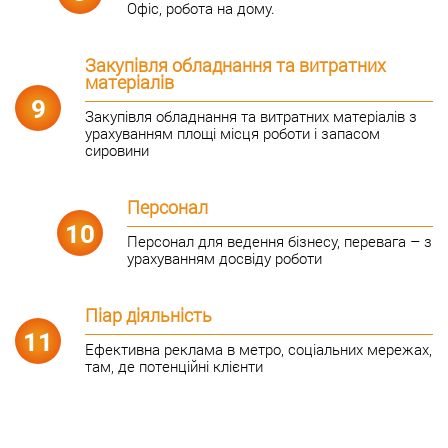
Офіс, робота на дому.
Закупівля обладнання та витратних
матеріалів
9
Закупівля обладнання та витратних матеріалів з
урахуванням площі місця роботи і запасом
сировини
Персонал
10
Персонал для ведення бізнесу, перевага – з
урахуванням досвіду роботи
Піар діяльність
11
Ефективна реклама в метро, ​​соціальних мережах,
там, де потенційні клієнти