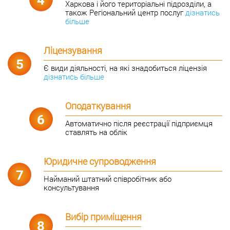
Харкова і його територіальні підрозділи, а
також Регіональний центр послуг
дізнатись
більше
Ліцензування
5
Є види діяльності, на які знадобиться ліцензія
дізнатись більше
Оподаткування
6
Автоматично після реєстрації підприємця
ставлять на облік
Юридичне супроводження
7
Найманий штатний співробітник або
консультування
Вибір приміщення
8