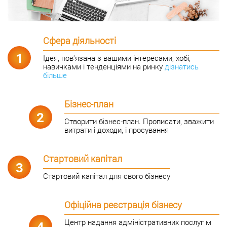
Cфера діяльності
1
Ідея, пов'язана з вашими інтересами, хобі,
навичками і тенденціями на ринку
дізнатись
більше
Бізнес-план
2
Створити бізнес-план. Прописати, зважити
витрати і доходи, і просування
Стартовий капітал
3
Стартовий капітал для свого бізнесу
Офіційна реєстрація бізнесу
Центр надання адміністративних послуг м
4