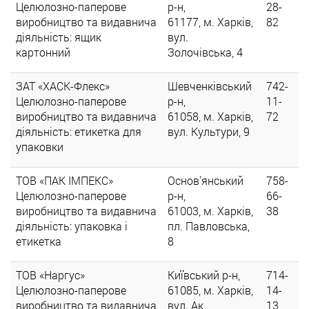
Целюлозно-паперове
р-н,
28-
виробництво та видавнича
61177, м. Харків,
82
діяльність: ящик
вул.
картонний
Золочівська, 4
ЗАТ «ХАСК-Флекс»
Шевченківський
742-
Целюлозно-паперове
р-н,
11-
виробництво та видавнича
61058, м. Харків,
72
діяльність: етикетка для
вул. Культури, 9
упаковки
ТОВ «ПАК ІМПЕКС»
Основ'янський
758-
Целюлозно-паперове
р-н,
66-
виробництво та видавнича
61003, м. Харків,
38
діяльність: упаковка і
пл. Павловська,
етикетка
8
ТОВ «Наргус»
Київський р-н,
714-
Целюлозно-паперове
61085, м. Харків,
14-
виробництво та видавнича
вул. Ак.
13