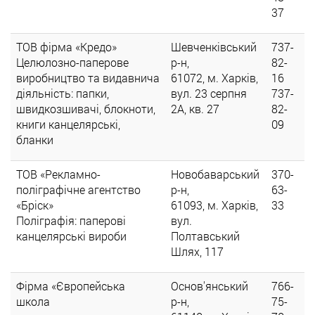
37
ТОВ фірма «Кредо»
Шевченківський
737-
Целюлозно-паперове
р-н,
82-
виробництво та видавнича
61072, м. Харків,
16
діяльність: папки,
вул. 23 серпня
737-
швидкозшивачі, блокноти,
2А, кв. 27
82-
книги канцелярські,
09
бланки
ТОВ «Рекламно-
Новобаварський
370-
поліграфічне агентство
р-н,
63-
«Бріск»
61093, м. Харків,
33
Поліграфія: паперові
вул.
канцелярські вироби
Полтавський
Шлях, 117
Фірма «Європейська
Основ'янський
766-
школа
р-н,
75-