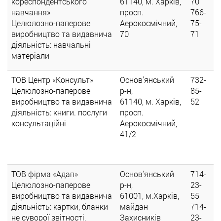
кореспондентського
61140, м. Харків,
70
навчання»
просп.
766-
Целюлозно-паперове
Аерокосмічний,
75-
виробництво та видавнича
70
71
діяльність: навчальні
матеріали
ТОВ Центр «Консульт»
Основ'янський
732-
Целюлозно-паперове
р-н,
85-
виробництво та видавнича
61140, м. Харків,
52
діяльність: книги. послуги
просп.
консультаційні
Аерокосмічний,
41/2
ТОВ фірма «Адап»
Основ'янський
714-
Целюлозно-паперове
р-н,
23-
виробництво та видавнича
61001, м.Харків,
55
діяльність: картки, бланки
майдан
714-
не суворої звітності,
Захисників
23-