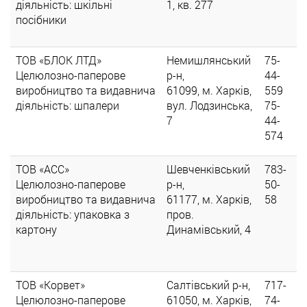
діяльність: шкільні
1, кв. 277
посібники
ТОВ «БЛОК ЛТД»
Немишлянський
75-
Целюлозно-паперове
р-н,
44-
виробництво та видавнича
61099, м. Харків,
559
діяльність: шпалери
вул. Лодзинська,
75-
7
44-
574
ТОВ «АСС»
Шевченківський
783-
Целюлозно-паперове
р-н,
50-
виробництво та видавнича
61177, м. Харків,
58
діяльність: упаковка з
пров.
картону
Динамівський, 4
ТОВ «Корвет»
Салтівський р-н,
717-
Целюлозно-паперове
61050, м. Харків,
74-