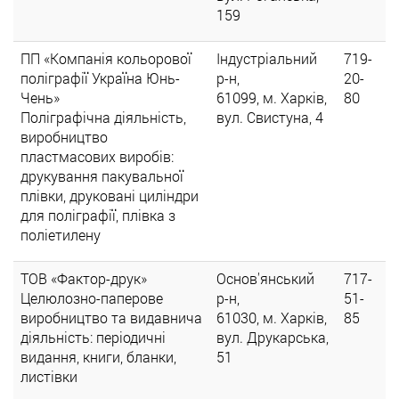
159
ПП «Компанія кольорової
Індустріальний
719-
поліграфії Україна Юнь-
р-н,
20-
Чень»
61099, м. Харків,
80
Поліграфічна діяльність,
вул. Свистуна, 4
виробництво
пластмасових виробів:
друкування пакувальної
плівки, друковані циліндри
для поліграфії, плівка з
поліетилену
ТОВ «Фактор-друк»
Основ'янський
717-
Целюлозно-паперове
р-н,
51-
виробництво та видавнича
61030, м. Харків,
85
діяльність: періодичні
вул. Друкарська,
видання, книги, бланки,
51
листівки