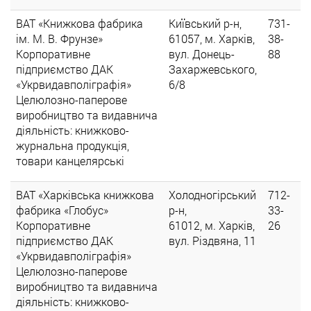
ВАТ «Книжкова фабрика
Київський р-н,
731-
ім. М. В. Фрунзе»
61057, м. Харків,
38-
Корпоративне
вул. Донець-
88
підприємство ДАК
Захаржевського,
«Укрвидавполіграфія»
6/8
Целюлозно-паперове
виробництво та видавнича
діяльність: книжково-
журнальна продукція,
товари канцелярські
ВАТ «Харківська книжкова
Холодногірський
712-
фабрика «Глобус»
р-н,
33-
Корпоративне
61012, м. Харків,
26
підприємство ДАК
вул. Різдвяна, 11
«Укрвидавполіграфія»
Целюлозно-паперове
виробництво та видавнича
діяльність: книжково-