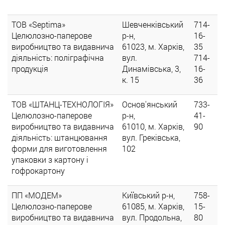
ТОВ «Septima»
Шевченківський
714-
Целюлозно-паперове
р-н,
16-
виробництво та видавнича
61023, м. Харків,
35
діяльність: поліграфічна
вул.
714-
продукція
Динамівська, 3,
16-
к. 15
36
ТОВ «ШТАНЦ-ТЕХНОЛОГІЯ»
Основ'янський
733-
Целюлозно-паперове
р-н,
41-
виробництво та видавнича
61010, м. Харків,
90
діяльність: штанцювання
вул. Греківська,
форми для виготовлення
102
упаковки з картону і
гофрокартону
ПП «МОДЕМ»
Київський р-н,
758-
Целюлозно-паперове
61085, м. Харків,
15-
виробництво та видавнича
вул. Продольна,
80