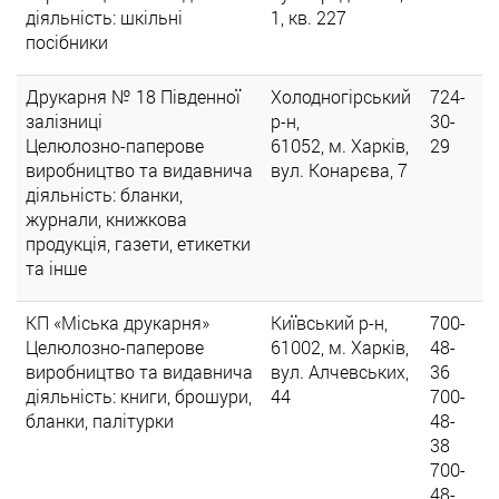
діяльність: шкільні
1, кв. 227
посібники
Друкарня № 18 Південної
Холодногірський
724-
залізниці
р-н,
30-
Целюлозно-паперове
61052, м. Харків,
29
виробництво та видавнича
вул. Конарєва, 7
діяльність: бланки,
журнали, книжкова
продукція, газети, етикетки
та інше
КП «Міська друкарня»
Київський р-н,
700-
Целюлозно-паперове
61002, м. Харків,
48-
виробництво та видавнича
вул. Алчевських,
36
діяльність: книги, брошури,
44
700-
бланки, палітурки
48-
38
700-
48-