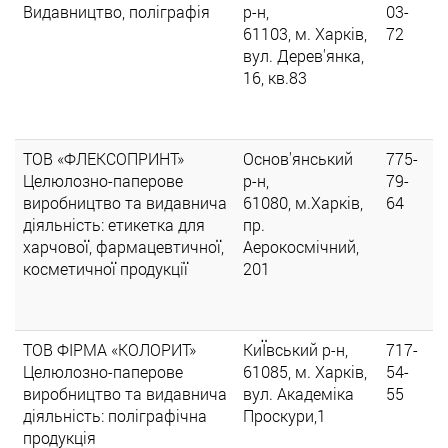
Видавництво, поліграфія
р-н,
03-
61103, м. Харків,
72
вул. Дерев'янка,
16, кв.83
ТОВ «ФЛЕКСОПРИНТ»
Основ'янський
775-
Целюлозно-паперове
р-н,
79-
виробництво та видавнича
61080, м.Харків,
64
діяльність: етикетка для
пр.
харчової, фармацевтичної,
Аерокосмічний,
косметичної продукції
201
ТОВ ФІРМА «КОЛОРИТ»
КиЇвський р-н,
717-
Целюлозно-паперове
61085, м. Харків,
54-
виробництво та видавнича
вул. Академіка
55
діяльність: поліграфічна
Проскури,1
продукція