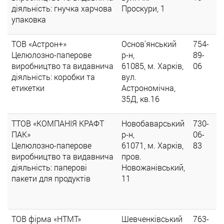
діяльність: гнучка харчова
Проскури, 1
упаковка
ТОВ «Астрон+»
Основ'янський
754-
Целюлозно-паперове
р-н,
89-
виробництво та видавнича
61085, м. Харків,
06
діяльність: коробки та
вул.
етикетки
Астрономічна,
35Д, кв.16
ТТОВ «КОМПАНІЯ КРАФТ
Новобаварський
730-
ПАК»
р-н,
06-
Целюлозно-паперове
61071, м. Харків,
83
виробництво та видавнича
пров.
діяльність: паперові
Новожанівський,
пакети для продуктів
11
ТОВ фірма «НТМТ»
Шевченківський
763-