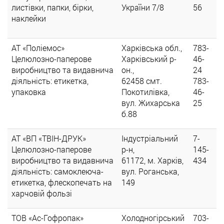
листівки, папки, бірки,
України 7/8
56
наклейки
АТ «Поліемос»
Харківська обл.,
783-
Целюлозно-паперове
Харківський р-
46-
виробництво та видавнича
он.,
24
діяльність: етикетка,
62458 смт.
783-
упаковка
Покотилівка,
46-
вул. Жихарська
25
б.88
АТ «ВП «ТВІН-ДРУК»
Індустріальний
7-
Целюлозно-паперове
р-н,
145-
виробництво та видавнича
61172, м. Харків,
434
діяльність: самоклеюча-
вул. Роганська,
етикетка, флескопечать на
149
харчовій фользі
ТОВ «Ас-Гофропак»
Холодногірський
703-