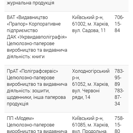
журнальна продукція
ВАТ «Видавництво
Київський р-н,
706-
«Прапор» Корпоративне
61002, м. Харків,
15-
підприємство
вул. Садова, 11
84
ДАК «Укрвидавполіграфія»
Целюлозно-паперове
виробництво та видавнича
діяльність: книги
ПрАТ «Поліграфсервіс»
Холодногірський
783-
Целюлозно-паперове
р-н,
95-
виробництво та видавнича
61052, м. Харків,
89
діяльність: зошити,
вул. Червоні
783-
щоденники, інша паперова
ряди, 14
87-
продукція
34
ПП «Модем»
Київський р-н,
758-
Целюлозно-паперове
61085, м. Харків,
15-
виробництво та видавнича
вул. Продольна,
80