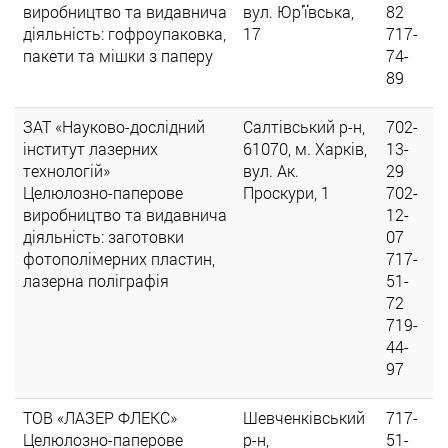
виробництво та видавнича
вул. Юр'ївська,
82
діяльність: гофроупаковка,
17
717-
пакети та мішки з паперу
74-
89
ЗАТ «Науково-дослідний
Салтівський р-н,
702-
інститут лазерних
61070, м. Харків,
13-
технологій»
вул. Ак.
29
Целюлозно-паперове
Проскури, 1
702-
виробництво та видавнича
12-
діяльність: заготовки
07
фотополімерних пластин,
717-
лазерна поліграфія
51-
72
719-
44-
97
ТОВ «ЛАЗЕР ФЛЕКС»
Шевченківський
717-
Целюлозно-паперове
р-н,
51-