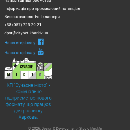
Найбільші підприємства
Інформація про промисловий потенціал
Високотехнологічні кластери
+38 (057) 725-29-21
dpsr@citynet.kharkiv.ua
Наша сторiнка у
Наша сторiнка у
КП "Сучасне місто" -
комунальне
підприємство нового
формату, що працює
для розвитку
Харкова.
© 2026, Design & Development - Studio MiruMir