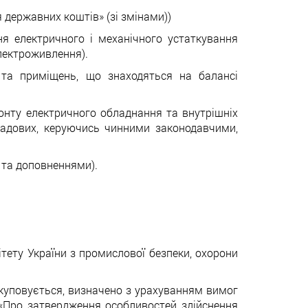
державних коштів» (зі змінами))
ня електричного і механічного устаткування
лектроживлення).
 та приміщень, що знаходяться на балансі
онту електричного обладнання та внутрішніх
ладових, керуючись чинними законодавчими,
и та доповненнями).
тету України з промислової безпеки, охорони
 закуповується, визначено з урахуванням вимог
 «Про затвердження особливостей здійснення