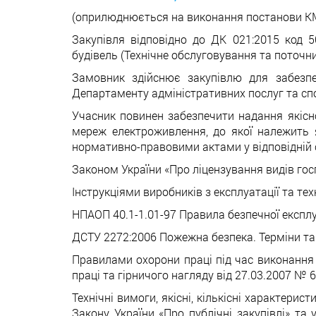
(оприлюднюється на виконання постанови КМУ
Закупівля відповідно до ДК 021:2015 код 5
будівель (Технічне обслуговування та поточ
Замовник здійснює закупівлю для забезпе
Департаменту адміністративних послуг та спо
Учасник повинен забезпечити надання якісн
мереж електроживлення, до якої належить 
нормативно-правовими актами у відповідній с
Законом України «Про ліцензування видів госп
Інструкціями виробників з експлуатації та т
НПАОП 40.1-1.01-97 Правила безпечної експлу
ДСТУ 2272:2006 Пожежна безпека. Терміни та
Правилами охорони праці під час виконання 
праці та гірничого нагляду від 27.03.2007 № 6
Технічні вимоги, якісні, кількісні характери
Закону України «Про публічні закупівлі» т