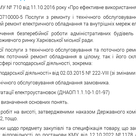
 № 710 від 11.10.2016 року «Про ефективне використання 
0710000-5 Послуги з ремонту і технічного обслуговуван
ний ремонт електричного обладнання та внутрішніх мереж е
чення безперебійної роботи адміністративних будівель
живчого ринку Харківської міської ради.
ої послуги з технічного обслуговування та поточного рем
як поточний ремонт обладнання в цілому, так і його ск
фері господарської діяльності, зокрема:
одарської діяльності» від 02.03.2015 № 222-VIII (зі змінам
ехнічного обслуговування обладнання замовника.
атації електроустановок (ДНАОП 1.1.10-1.01-97)
 визначення основних понять.
робіт на висоті, затвердженими наказом Державного комі
2, тощо.
стики щодо предмету закупівлі та специфікація товару, що
а у відповідності до постанови КМУ від 12.10.2022 №1178