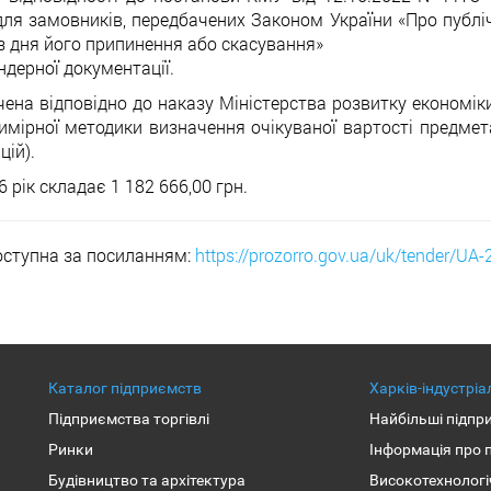
 для замовників, передбачених Законом України «Про публіч
 з дня його припинення або скасування»
ндерної документації.
ена відповідно до наказу Міністерства розвитку економіки
мірної методики визначення очікуваної вартості предмета
цій).
 рік складає 1 182 666,00 грн.
доступна за посиланням:
https://prozorro.gov.ua/uk/tender/UA
Каталог підприємств
Харків-індустрі
Підприємства торгівлі
Найбільші підпр
Ринки
Інформація про 
Будівництво та архітектура
Високотехнологі