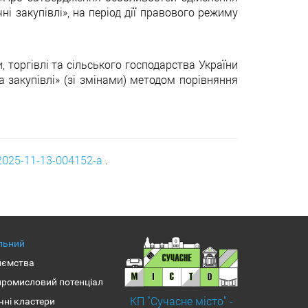
ні закупівлі», на період дії правового режиму
, торгівлі та сільського господарства України
 закупівлі» (зі змінами) методом порівняння
-2025-11-13-004152-a
.
альний
иємства
промисловий потенціал
КП "Сучасне місто" -
чні кластери