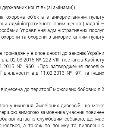
державних коштів» (зі змінами))
на охорона об’єкта з використанням пульту
ни адміністративного приміщення (надалі –
и особами Управління адміністративних послуг
ї охорони та охорони з використанням пульту
 громадян у відповідності до законів України
 від 02.03.2015 № 222-VIII, постанов Кабінету
11.2015 № 960, «Про затвердження переліку
ї діяльності» від 11.02.2013 № 97, та інших
а віднесена до території можливих бойових дій
метою уникнення ймовірних диверсій, що може
 за першою вимогою замовника учасник повинен
собаківництва із службовим собакою, що має
роняється, а також по пошуку та виявленню