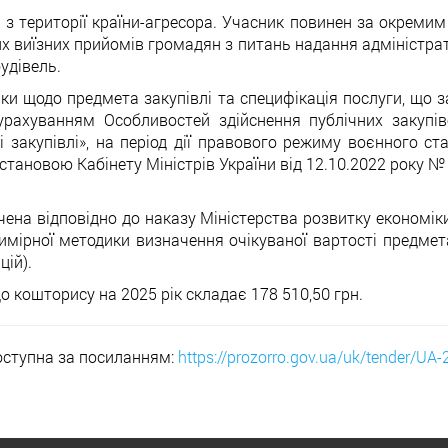
 з території країни-агресора. Учасник повинен за окреми
виїзних прийомів громадян з питань надання адміністрат
удівель.
стики щодо предмета закупівлі та специфікація послуги, що
 урахуванням Особливостей здійснення публічних закупіве
 закупівлі», на період дії правового режиму воєнного ста
ановою Кабінету Міністрів України від 12.10.2022 року № 
ена відповідно до наказу Міністерства розвитку економіки
мірної методики визначення очікуваної вартості предмета
цій).
 кошторису на 2025 рік складає 178 510,50 грн.
доступна за посиланням:
https://prozorro.gov.ua/uk/tender/UA