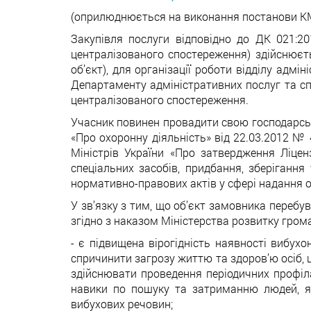
(оприлюднюється на виконання постанови КМУ
Закупівля послуги відповідно до ДК 021:2
централізованого спостереження) здійснює
об’єкт), для організації роботи відділу адм
Департаменту адміністративних послуг та сп
централізованого спостереження.
Учасник повинен провадити свою господарську
«Про охоронну діяльність» від 22.03.2012 № 4
Міністрів України «Про затвердження Ліце
спеціальних засобів, придбання, зберігання
нормативно-правових актів у сфері надання 
У зв’язку з тим, що об’єкт замовника перебув
згідно з наказом Міністерства розвитку грома
- є підвищена вірогідність наявності вибух
спричинити загрозу життю та здоров’ю осіб, 
здійснювати проведення періодичних профіл
навики по пошуку та затриманню людей, як
вибухових речовин;