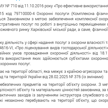
 № 710 від 11.10.2016 року «Про ефективне використання 
015 код 79710000-4 Охоронні послуги (Комплексна фізич
ться Замовником з метою забезпечення комплексної охоро
іністративних послуг по роботі з внутрішньо переміщеним
оживчого ринку Харківської міської ради, а саме, фізично
 діяльність у сфері надання послуг з охорони власності та
616-VI, «Про ліцензування видів господарської діяльності»
нзійних умов провадження охоронної діяльності» від 18.
 та використання яких здійснюється суб’єктами охоронно
охоронних послуг.
ає на території області, яка межує з країною-агресором т
д та територій України від 28.02.2025 № 376 (із змінами):
онебезпечних предметів на території об’єкту охорони. З 
цілісності об’єкту та матеріальних цінностей замовника,
актичних заходів із залученням інструктора службового 
і незаконно перебувають на території об’єкту, що охо