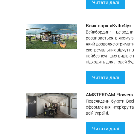
Читати далі
Вейк парк «Kvitu4iy»
Вейкбординг – це водний
розвивається, в якому зад
який дозволяє отримати 
екстремальних відчуттів
найбезпечніших видів сп
підходить для людей буд
Читати далі
AMSTERDAM Flowers 
Повсякденні букети. Ве
оформлення інтер'єру та 
всій Україні.
Читати далі