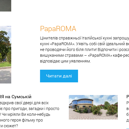
PapaROMA
Цінителів справжньої італійської кухні запрош
кухні «PapaROMA». Уявіть собі свій ідеальний в
не проводячи його біля плити! Відпочити і роз
вишуканими стравами – «PapaROMA» кафе-рестор
відповідає цим уявленням.
Читати далі
ІЯ на Сумській
Р
відкрив свої двері для всіх
Р
є про пригоди, загадки і просто
в
 Чи мріяли Ви коли-небудь
б
вного героя фільму про
д
ти сюжет?