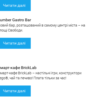
Читати далі
umber Gastro Bar
овий бар, розташований в самому центрі міста – на
лощі Свободи.
Читати далі
март-кафе BrickLab
март-кафе BrickLab – настільні ігри, конструктори
ego®, чай та печиво! Плата тільки за час!
Читати далі