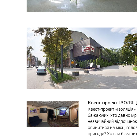
Квест-проект ІЗОЛЯЦ
Квест-проект «Ізоляція» 
бажаючих, хто давно мрі
незвичайний відпочинок!
опинитися на місці голо
пригоди? Хотіли б зміни