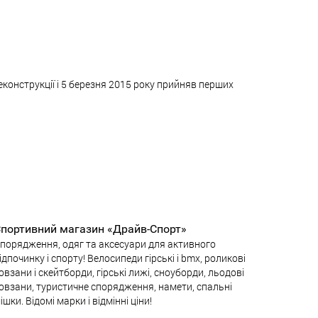
конструкції і 5 березня 2015 року прийняв перших
портивний магазин «Драйв-Спорт»
порядження, одяг та аксесуари для активного
ідпочинку і спорту! Велосипеди гірські і bmx, роликові
овзани і скейтборди, гірські лижі, сноуборди, льодові
овзани, туристичне спорядження, намети, спальні
ішки. Відомі марки і відмінні ціни!