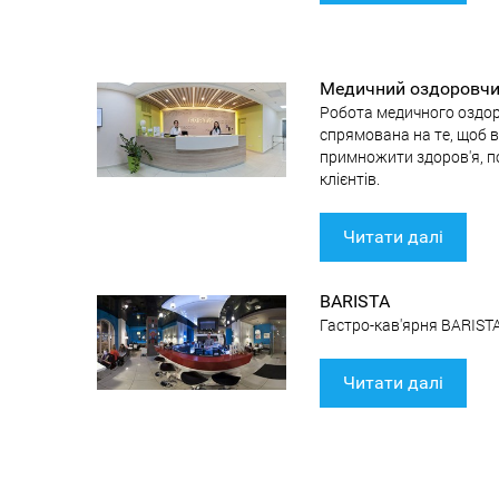
Медичний оздоровчи
Робота медичного оздор
спрямована на те, щоб в
примножити здоров'я, п
клієнтів.
Читати далі
BARISTA
Гастро-кав'ярня BARISTA
Читати далі