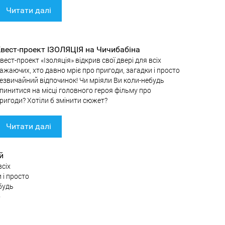
Читати далі
вест-проект ІЗОЛЯЦІЯ на Чичибабіна
вест-проект «Ізоляція» відкрив свої двері для всіх
ажаючих, хто давно мріє про пригоди, загадки і просто
езвичайний відпочинок! Чи мріяли Ви коли-небудь
пинитися на місці головного героя фільму про
ригоди? Хотіли б змінити сюжет?
Читати далі
й
всіх
 і просто
будь
о