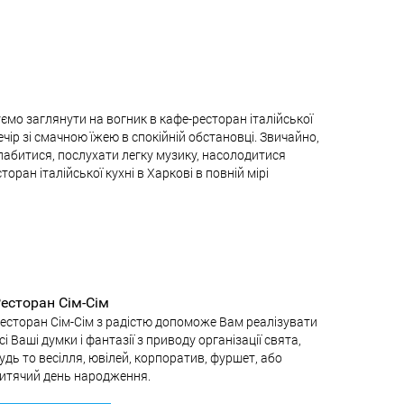
уємо заглянути на вогник в кафе-ресторан італійської
ечір зі смачною їжею в спокійній обстановці. Звичайно,
слабитися, послухати легку музику, насолодитися
ан італійської кухні в Харкові в повній мірі
есторан Сім-Сім
есторан Сім-Сім з радістю допоможе Вам реалізувати
сі Ваші думки і фантазії з приводу організації свята,
удь то весілля, ювілей, корпоратив, фуршет, або
итячий день народження.