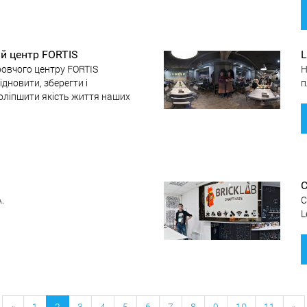
й центр FORTIS
L
овчого центру FORTIS
Н
ідновити, зберегти і
п
оліпшити якість життя наших
С
.
С
L
«
1
2
3
4
5
6
7
8
9
10
11
»