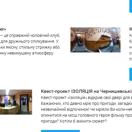
er»
К
– це справжній чоловічий клуб,
К
і для дружнього спілкування. У
б
ьки якісну, стильну стрижку або
н
мінну невимушену атмосферу.
о
п
Квест-проект ІЗОЛЯЦІЯ на Чернишевські
Квест-проект «Ізоляція» відкрив свої двері для 
бажаючих, хто давно мріє про пригоди, загадки
незвичайний відпочинок! Чи мріяли Ви коли-не
опинитися на місці головного героя фільму пр
пригоди? Хотіли б змінити сюжет?