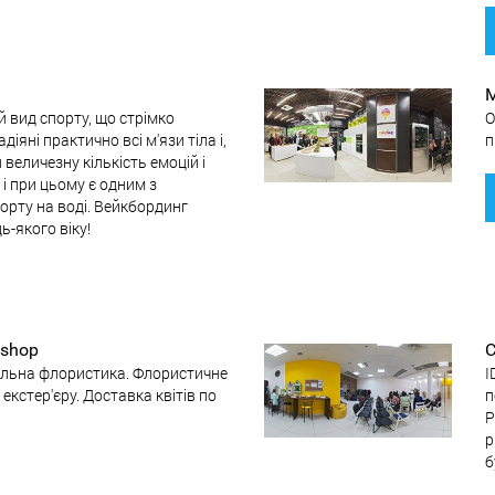
M
 вид спорту, що стрімко
О
іяні практично всі м'язи тіла і,
п
величезну кількість емоцій і
 і при цьому є одним з
орту на воді. Вейкбординг
ь-якого віку!
shop
С
сільна флористика. Флористичне
I
екстер'єру. Доставка квітів по
п
Р
р
б