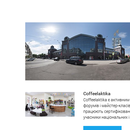
Coffeelaktika
Coffeelaktika є активни
форумів і майстер-класів.
працюють сертифіковані
учасники національних і 