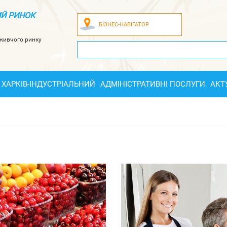
Й РИНОК
БІЗНЕС-НАВІГАТОР
оживчого ринку
ХАРКІВ-ІНДУСТРІАЛЬНИЙ
АДМІНІСТРАТИВНІ ПОСЛУГИ
АКТ