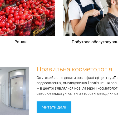
Ринки
Побутове обслуговува
Правильна косметологія
Ось вже більше десяти років фахівці центру «
оздоровлення, омолодження і поліпшення зовні
– в центрі з'являлися нові лазерні і косметоло
створювалися унікальні авторські методики о
Читати далі