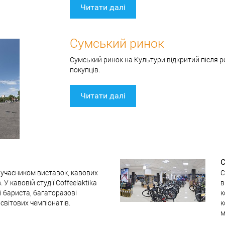
Читати далі
Сумський ринок
Сумський ринок на Культури відкритий після ре
покупців.
Читати далі
С
м учасником виставок, кавових
С
 У кавовій студії Coffeelaktika
в
 бариста, багаторазові
к
світових чемпіонатів.
к
м