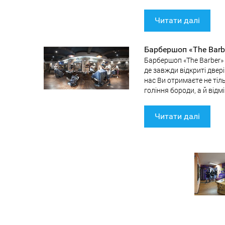
Читати далі
Барбершоп «The Barb
Барбершоп «The Barber» 
де завжди відкриті двер
нас Ви отримаєте не тіл
гоління бороди, а й від
Читати далі