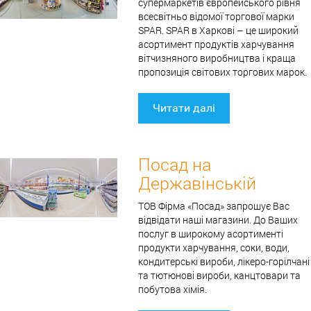
супермаркетів європейського рівня
всесвітньо відомої торгової марки
SPAR. SPAR в Харкові – це широкий
асортимент продуктів харчування
вітчизняного виробництва і краща
пропозиція світових торгових марок.
Читати далі
Посад на
Державінській
ТОВ Фірма «Посад» запрошує Вас
відвідати наші магазини. До Ваших
послуг в широкому асортименті
продукти харчування, соки, води,
кондитерські вироби, лікеро-горілчані
та тютюнові вироби, канцтовари та
побутова хімія.