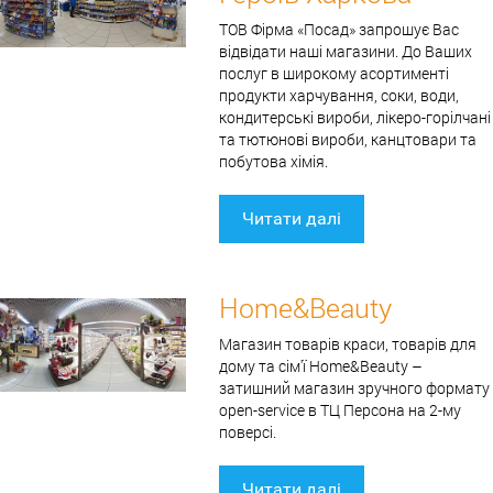
ТОВ Фірма «Посад» запрошує Вас
відвідати наші магазини. До Ваших
послуг в широкому асортименті
продукти харчування, соки, води,
кондитерські вироби, лікеро-горілчані
та тютюнові вироби, канцтовари та
побутова хімія.
Читати далі
Home&Beauty
Магазин товарів краси, товарів для
дому та сім'ї Home&Beauty –
затишний магазин зручного формату
open-service в ТЦ Персона на 2-му
поверсі.
Читати далі