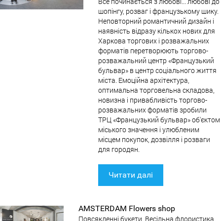
Все починається з любові... любові до
шопінгу, розваг і французькому шику.
Неповторний романтичний дизайн і
наявність відразу кількох нових для
Харкова торгових і розважальних
форматів перетворюють торгово-
розважальний центр «Французький
бульвар» в центр соціального життя
міста. Емоційна архітектура,
оптимальна торговельна складова,
новизна і привабливість торгово-
розважальних форматів зробили
ТРЦ «Французький бульвар» об'єктом
міського значення і улюбленим
місцем покупок, дозвілля і розваги
для городян.
Читати далі
AMSTERDAM Flowers shop
Повсякденні букети. Весільна флористика.