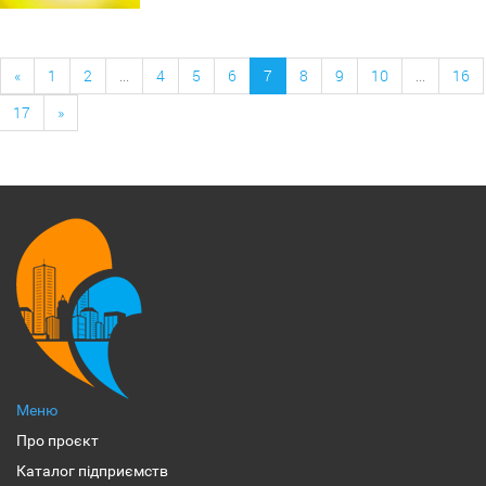
«
1
2
...
4
5
6
7
8
9
10
...
16
17
»
Меню
Про проєкт
Каталог підприємств