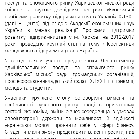
послуг та споживчого ринку Харківської міської ради
спільно з науково-дослідним центром «Економічні
проблеми розвитку підприємництва в Україні» ХДУХТ
(далі – Центр) під егідою Академії економічних наук
України в межах реалізації Програми підтримки
розвитку підприємництва у м. Харкові на 2012-2017
роки, проведено круглий стіл на тему «Перспективи
молодіжного підприємництва в Україні».
У заході взяли участь представники Департаменту
адміністративних послуг та споживчого ринку
Харківської міської ради, громадських організацій,
професорсько-викладацький склад ХДУХТ, підприємці,
молодь та студенти.
Учасники круглого столу обговорили вимоги та
особливості сучасного ринку праці в приватному
секторі економіки, зміни бізнес-середовища в умовах
євроінтеграції держави та можливості й здібності
української молоді проявити себе у сфері бізнесу.
Студенти мали змогу представити власні проекти, над
якими вони працюють у рамках сумісної роботи з