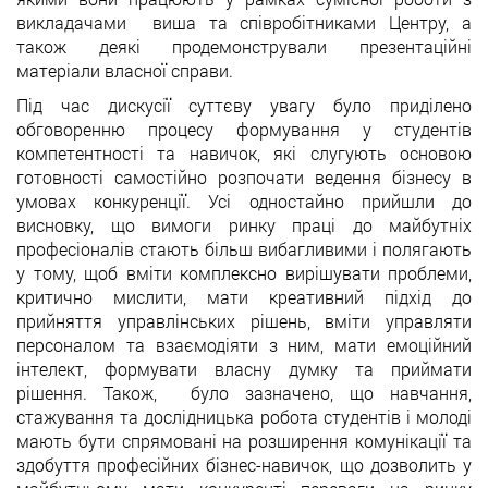
викладачами виша та співробітниками Центру, а
також деякі продемонстрували презентаційні
матеріали власної справи.
Під час дискусії суттєву увагу було приділено
обговоренню процесу формування у студентів
компетентності та навичок, які слугують основою
готовності самостійно розпочати ведення бізнесу в
умовах конкуренції. Усі одностайно прийшли до
висновку, що вимоги ринку праці до майбутніх
професіоналів стають більш вибагливими і полягають
у тому, щоб вміти комплексно вирішувати проблеми,
критично мислити, мати креативний підхід до
прийняття управлінських рішень, вміти управляти
персоналом та взаємодіяти з ним, мати емоційний
інтелект, формувати власну думку та приймати
рішення. Також, було зазначено, що навчання,
стажування та дослідницька робота студентів і молоді
мають бути спрямовані на розширення комунікації та
здобуття професійних бізнес-навичок, що дозволить у