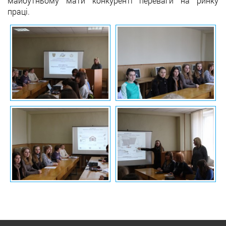
майбутньому мати конкуренті переваги на ринку
праці.