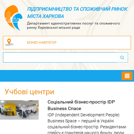
ПІДПРИЄМНИЦТВО ТА СПОЖИВЧИЙ РИНОК
МІСТА ХАРКОВА
Департамент адміністративних послуг та споживчого
ринку Харківської міської ради
БІЗНЕС-НАВІГАТОР
Ме
Учбові центри
Соціальний бізнес-простір IDP
Business Спасе
IDP (Independent Development People)
Business Space – перший в Україні
соціальний бізнес-простір. Резидентами
спейсу є грантерів нашого фонду, люди