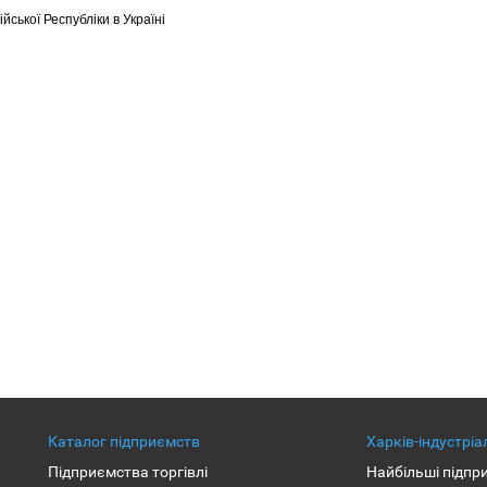
ської Республіки в Україні
Каталог підприємств
Харків-індустрі
Підприємства торгівлі
Найбільші підпр