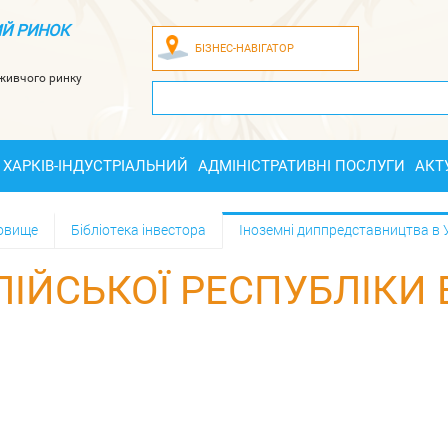
Й РИНОК
БІЗНЕС-НАВІГАТОР
оживчого ринку
ХАРКІВ-ІНДУСТРІАЛЬНИЙ
АДМІНІСТРАТИВНІ ПОСЛУГИ
АКТ
довище
Бібліотека інвестора
Іноземні диппредставництва в У
ІЙСЬКОЇ РЕСПУБЛІКИ В