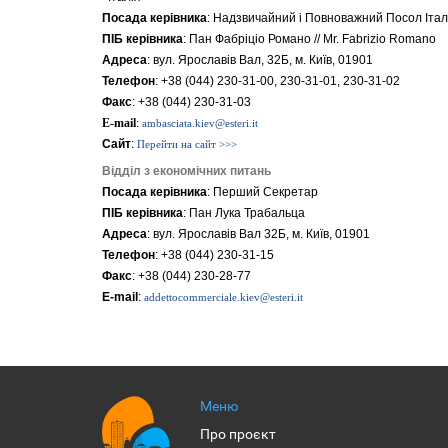
Посада керівника
: Надзвичайний i Повноважний Посол Італій
ПІБ керівника
: Пан Фабріціо Романо // Mr. Fabrizio Romano
Адреса
: вул. Ярославів Вал, 32Б, м. Київ, 01901
Телефон
: +38 (044) 230-31-00, 230-31-01, 230-31-02
Факс
: +38 (044) 230-31-03
E-mail
:
ambasciata.kiev@esteri.it
Сайт
:
Перейти на сайт >>>
Відділ з економічних питань
Посада керівника
: Перший Секретар
ПІБ керівника
: Пан Лука Трабальца
Адреса
: вул. Ярославів Вал 32Б, м. Київ, 01901
Телефон
: +38 (044) 230-31-15
Факс
: +38 (044) 230-28-77
E-mail
:
addettocommerciale.kiev@esteri.it
Меню
Про проєкт