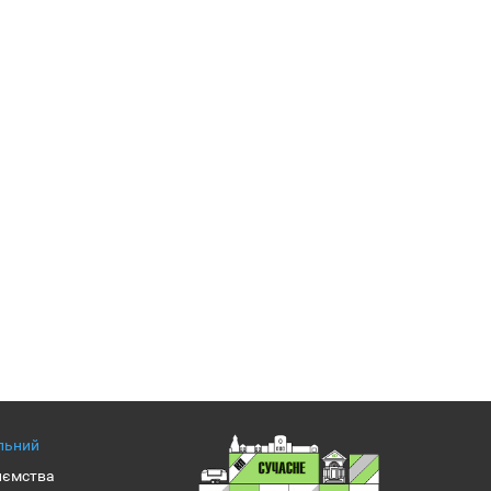
альний
иємства