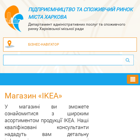
ПІДПРИЄМНИЦТВО ТА СПОЖИВЧИЙ РИНОК
МІСТА ХАРКОВА
Департамент адміністративних послуг та споживчого
ринку Харківської міської ради
БІЗНЕС-НАВІГАТОР
Ме
Магазин «IKEA»
У магазині ви зможете
ознайомитися з широким
асортиментом продукції IKEA. Наші
кваліфіковані консультанти
нададуть вам детальну