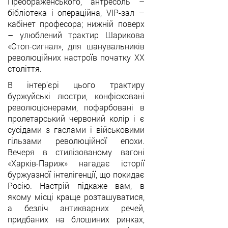
Преображенського, антресоль –
бібліотека і операційна, VIP-зал –
кабінет професора; нижній поверх
– улюблений трактир Шарикова
«Стоп-сигнал», для шанувальників
революційних настроїв початку ХХ
століття.
В інтер'єрі цього трактиру
буржуйські люстри, конфісковані
революціонерами, пофарбовані в
пролетарський червоний колір і є
сусідами з гаслами і військовими
гільзами революційної епохи.
Вечеря в стилізованому вагоні
«Харків-Париж» нагадає історії
буржуазної інтелігенції, що покидає
Росію. Настрій підкаже вам, в
якому місці краще розташуватися,
а безліч антикварних речей,
придбаних на блошиних ринках,