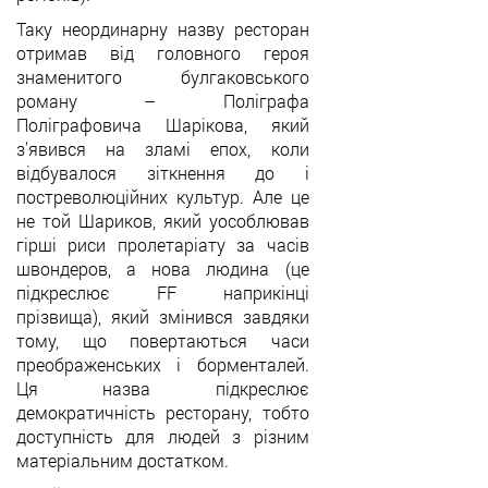
Таку неординарну назву ресторан
отримав від головного героя
знаменитого булгаковського
роману
–
Поліграфа
Поліграфовича Шарікова, який
з'явився на зламі епох, коли
відбувалося зіткнення до і
постреволюційних культур. Але це
не той Шариков, який уособлював
гірші риси пролетаріату за часів
швондеров, а нова людина (це
підкреслює FF наприкінці
прізвища), який змінився завдяки
тому, що повертаються часи
преображенських і борменталей.
Ця назва підкреслює
демократичність ресторану, тобто
доступність для людей з різним
матеріальним достатком.