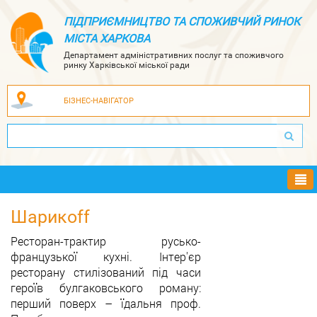
ПІДПРИЄМНИЦТВО ТА СПОЖИВЧИЙ РИНОК
МІСТА ХАРКОВА
Департамент адміністративних послуг та споживчого
ринку Харківської міської ради
БІЗНЕС-НАВІГАТОР
Ме
Шарикоff
Ресторан-трактир русько-
французької кухні. Інтер'єр
ресторану стилізований під часи
героїв булгаковського роману:
перший поверх – їдальня проф.