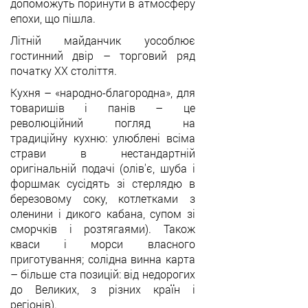
допоможуть поринути в атмосферу
епохи, що пішла.
Літній майданчик уособлює
гостинний двір
–
торговий ряд
початку ХХ століття.
Кухня
–
«народно-благородна», для
товаришів і панів
–
це
революційний погляд на
традиційну кухню: улюблені всіма
страви в нестандартній
оригінальній подачі (олів'є, шуба і
форшмак сусідять зі стерлядю в
березовому соку, котлетками з
оленини і дикого кабана, супом зі
сморчків і розтягаями). Також
кваси і морси власного
приготування; солідна винна карта
–
більше ста позицій: від недорогих
до Великих, з різних країн і
регіонів).