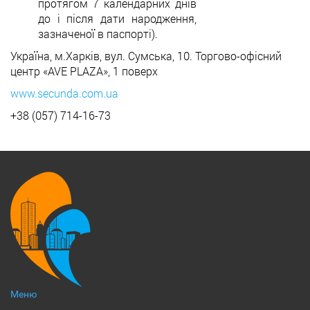
протягом 7 календарних днів
до і після дати народження,
зазначеної в паспорті).
Україна, м.Харків, вул. Сумська, 10. Торгово-офісний
центр «AVE PLAZA», 1 поверх
www.secunda.com.ua
+38 (057) 714-16-73
Меню