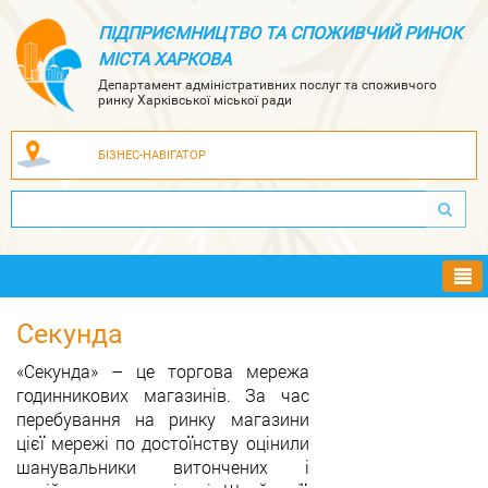
ПІДПРИЄМНИЦТВО ТА СПОЖИВЧИЙ РИНОК
МІСТА ХАРКОВА
Департамент адміністративних послуг та споживчого
ринку Харківської міської ради
БІЗНЕС-НАВІГАТОР
Ме
Секунда
«Секунда» – це торгова мережа
годинникових магазинів. За час
перебування на ринку магазини
цієї мережі по достоїнству оцінили
шанувальники витончених і