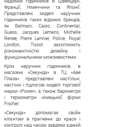
надійних годинників зі Швейцарії,
Франції, Німеччини та Японії.
Представлені моделі наручних
годинників таких відомих брендів,
як Balmain, Casio, Continental,
Guess, Jacques Lemans, Michelle
Renee, Pierre Lannier, Police, Royal
London, Tissot захоплюють
різноманітністю дизайну і
функціональними можливостями.
Крім наручних годинників, в
магазині «Секунда» в ТЦ «Аве
Плаза» представлені настільні,
настінні і підлогові моделі торгової
марки «Power», а також барометри
і термометри німецької фірми
Fischer.
«Секунда» допомагає своїм
клієнтам в прагненні до краси і
контролі над часом завдяки єдиній