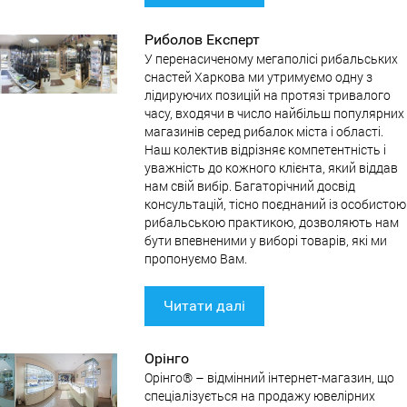
Риболов Експерт
У перенасиченому мегаполісі рибальських
снастей Харкова ми утримуємо одну з
лідируючих позицій на протязі тривалого
часу, входячи в число найбільш популярних
магазинів серед рибалок міста і області.
Наш колектив відрізняє компетентність і
уважність до кожного клієнта, який віддав
нам свій вибір. Багаторічний досвід
консультацій, тісно поєднаний із особистою
рибальською практикою, дозволяють нам
бути впевненими у виборі товарів, які ми
пропонуємо Вам.
Читати далі
Орінго
Oрiнго® – відмінний інтернет-магазин, що
спеціалізується на продажу ювелірних