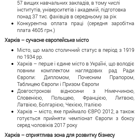
57 вищих навчальних закладів, в тому числі
інститутів, університетів і академій, підготовка
понад 37 тис. фахівців в середньому за рік
Конкурентна оплата праці (середня заробітна
плата 4605 грн.)
Харків – сучасне європейське місто
Місто, що мало столичний статус в період з 1919
по 1934 рр.
Харків – перше і єдине місто в Україні, що володіє
повним комплектом наглядових рад Ради
Європи: Дипломом, Почесним Прапором,
Таблицею Європи і Призом Європи
Довгострокові відносини з Німеччиною,
Словенією, Польщею, Францією, Литвою,
Латвією, Болгарією, Чехією, Італією
Харків – місто, яке приймало ЄВРО 2012, а також
готується прийняти чемпіонат Європи з боксу
серед чоловіків 2017 року
Харків – сприятлива зона для розвитку бізнесу