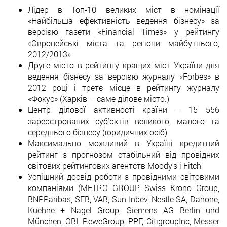
Лідер в Топ-10 великих міст в номінації
«Найбільша ефективність ведення бізнесу» за
версією газети «Financial Times» у рейтингу
«Європейські міста та регіони майбутнього,
2012/2013»
Друге місто в рейтингу кращих міст України для
ведення бізнесу за версією журналу «Forbes» в
2012 році і третє місце в рейтингу журналу
«Фокус» (Харків – саме ділове місто.)
Центр ділової активності країни – 15 556
зареєстрованих суб’єктів великого, малого та
середнього бізнесу (юридичних осіб)
Максимально можливий в Україні кредитний
рейтинг з прогнозом стабільний від провідних
світових рейтингових агентств Moody's і Fitch
Успішний досвід роботи з провідними світовими
компаніями (METRO GROUP, Swiss Krono Group,
BNPParibas, SEB, VAB, Sun Inbev, Nestle SA, Danonе,
Kuehne + Nagel Group, Siemens AG Berlin und
München, OBI, ReweGroup, PPF, CitigroupInc, Мesser