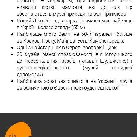
просторі – Держпром, при будівництві якого
виявили кістки мамонта, які до сих пір
зберігаються в музеї природи на вул. Трінклера
Новий Діснейленд в парку Горького має найвище
в Україні колесо огляду (55 м)
Найбільше місто Землі на 50-й паралелі: більше
за Краков, Прагу, Майнца, Усть-Каменогорська
Одні з найстаріших в Європі зоопарк і Цирк
20 музеїв різної спрямованості, від Історичного
до персональних музеїв (Клавдії Шульженко) і
вузькоспеціалізованих (музей «швидкої
допомоги»)
Найбільша хоральна синагога на Україні і друга
за величиною в Європі після будапештської