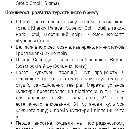
Group GmbH, Sigma)
Можливості розвитку туристичного бізнесу
60 об'єктів готельного типу зокрема, п'ятизіркові
готелі: Kharkiv Palace і Superior Golf Hotel; а також
Park Hotel, «Гостинний двір», «Немо», Reikartz,
«Губернія» та ін.
Великий вибір ресторанів, кав'ярень, нічних клубів
і розважальних центрів
Площа Свободи – одна з найбільших в Європі
(розміром з 9 футбольних полів)
Багаті культурні традиції. Тут працюють 6
великих театрів багато театральних груп, театрів-
студій, самодіяльних театрів. Мережа установ
культури представляє: 84 бібліотеки, в т.ч. 48 –
для дорослих і 36 – для дітей; 24 школи
естетичного виховання; 31 установи культури
клубного типу; 6 парків культури і відпочинку та
ін.
Перша висотна будівля на пострадянському