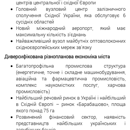
центрів центральної і східної Європи
Головний вузловий центр залізничного
сполучення Східної України, яка обслуговує 6
сусідніх областей
Новий міжнародний аеропорт, який має
максимальну кількість з'єднань
Найважливіший вузол майбутніх оптоволоконних
східноєвропейських мереж зв'язку
Диверсифікована різнопланова економіка міста
Багатопрофільна промислова структура
(енергетичне, точне і складне машинобудування,
авіаційна та фармацевтична промисловість,
комплекс наукомістких послуг, харчова
промисловість)
Найбільший речовий ринок в Україні і найбільший
в Східній Європі – ринок «Барабашово», площа
якого понад 75 га
Розвинений фінансовий сектор, наявність
представництв найбільших українських і
зарубіжних банків