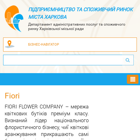
ПІДПРИЄМНИЦТВО ТА СПОЖИВЧИЙ РИНОК
МІСТА ХАРКОВА
Департамент адміністративних послуг та споживчого
ринку Харківської міської ради
БІЗНЕС-НАВІГАТОР
Ме
Fiori
FIORI FLOWER COMPANY
–
мережа
квіткових бутіків преміум класу.
Визнаний лідер національного
флористичного бізнесу, чиї квіткові
аранжування прикрашають самі