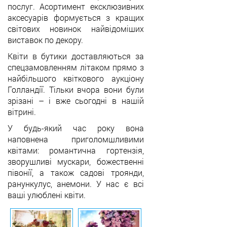
послуг. Асортимент ексклюзивних
аксесуарів формується з кращих
світових новинок найвідоміших
виставок по декору.
Квіти в бутики доставляються за
спецзамовленням літаком прямо з
найбільшого квіткового аукціону
Голландії. Тільки вчора вони були
зрізані
–
і вже сьогодні в нашій
вітрині.
У будь-який час року вона
наповнена приголомшливими
квітами: романтична гортензія,
зворушливі мускари, божественні
півонії, а також садові троянди,
ранункулус, анемони. У нас є всі
ваші улюблені квіти.