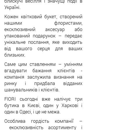
блискучі весілля і значущі події в
Україні.
Кожен квітковий букет, створений
нашими флористами,
ексклюзивний аксесуар або
упакований подарунок
–
передає
унікальне послання, яке виходить
від вашого серця для ваших
близьких.
Саме цим ставленням
–
умінням
вгадувати бажання клієнтів -
компанія заслужила визнання на
ринку і придбала відданих
шанувальників і клієнтів.
FIORI сьогодні вже налічує три
бутика в Києві, один у Харкові і
один в Одесі, і це не межа.
Особлива гордість компанії
–
ексклюзивність асортименту і