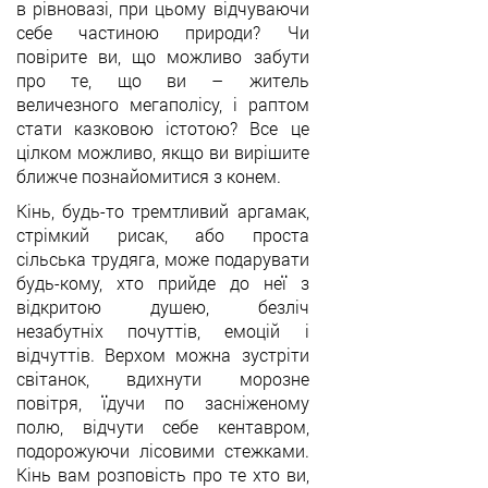
в рівновазі, при цьому відчуваючи
себе частиною природи? Чи
повірите ви, що можливо забути
про те, що ви – житель
величезного мегаполісу, і раптом
стати казковою істотою? Все це
цілком можливо, якщо ви вирішите
ближче познайомитися з конем.
Кінь, будь-то тремтливий аргамак,
стрімкий рисак, або проста
сільська трудяга, може подарувати
будь-кому, хто прийде до неї з
відкритою душею, безліч
незабутніх почуттів, емоцій і
відчуттів. Верхом можна зустріти
світанок, вдихнути морозне
повітря, їдучи по засніженому
полю, відчути себе кентавром,
подорожуючи лісовими стежками.
Кінь вам розповість про те хто ви,