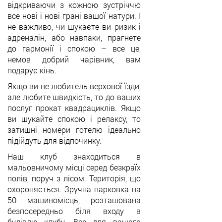
відкриваючи з кожною зустріччю
все нові і нові грані вашої натури. І
не важливо, чи шукаєте ви ризик і
адреналін, або навпаки, прагнете
до гармонії і спокою – все це,
немов добрий чарівник, вам
подарує кінь.
Якщо ви не любитель верхової їзди,
але любите швидкість, то до ваших
послуг прокат квадрациклів. Якщо
ви шукайте спокою і релаксу, то
затишні номери готелю ідеально
підійдуть для відпочинку.
Наш клуб знаходиться в
мальовничому місці серед безкраїх
полів, поруч з лісом. Територія, що
охороняється. Зручна парковка на
50 машиномісць, розташована
безпосередньо біля входу в
будівлю клубу. Все для вашого