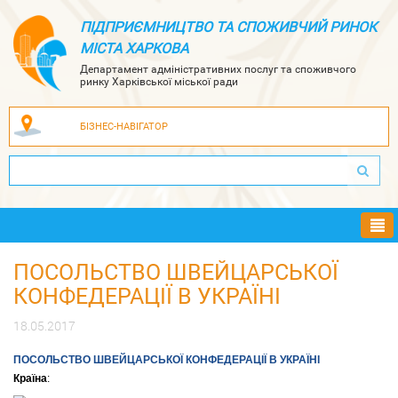
ПІДПРИЄМНИЦТВО ТА СПОЖИВЧИЙ РИНОК
МІСТА ХАРКОВА
Департамент адміністративних послуг та споживчого
ринку Харківської міської ради
БІЗНЕС-НАВІГАТОР
Ме
ПОСОЛЬСТВО ШВЕЙЦАРСЬКОЇ
КОНФЕДЕРАЦІЇ В УКРАЇНІ
18.05.2017
ПОСОЛЬСТВО ШВЕЙЦАРСЬКОЇ КОНФЕДЕРАЦІЇ В УКРАЇНІ
Країна
: