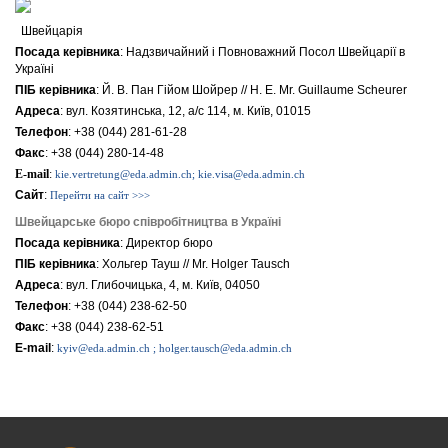
Швейцарія
Посада керівника
: Надзвичайний i Повноважний Посол Швейцарії в
Україні
ПІБ керівника
: Й. В. Пан Гійом Шойрер // H. E. Mr. Guillaume Scheurer
Адреса
: вул. Козятинська, 12, а/с 114, м. Київ, 01015
Телефон
: +38 (044) 281-61-28
Факс
: +38 (044) 280-14-48
E-mail
:
kie.vertretung@eda.admin.ch; kie.visa@eda.admin.ch
Сайт
:
Перейти на сайт >>>
Швейцарське бюро співробітництва в Україні
Посада керівника
: Директор бюро
ПІБ керівника
: Хольгер Тауш // Mr. Holger Tausch
Адреса
: вул. Глибочицька, 4, м. Київ, 04050
Телефон
: +38 (044) 238-62-50
Факс
: +38 (044) 238-62-51
E-mail
:
kyiv@eda.admin.ch ; holger.tausch@eda.admin.ch