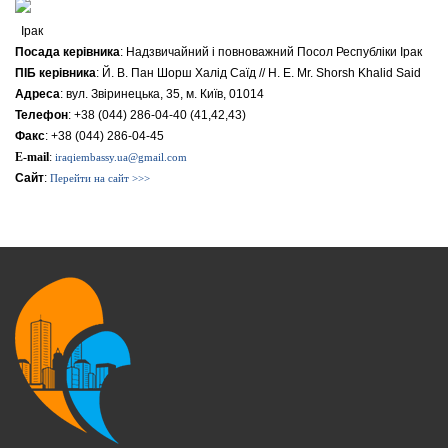
Ірак
Посада керівника
: Надзвичайний i повноважний Посол Республіки Ірак
ПІБ керівника
: Й. В. Пан Шорш Халід Саїд // H. E. Mr. Shorsh Khalid Said
Адреса
: вул. Звіринецька, 35, м. Київ, 01014
Телефон
: +38 (044) 286-04-40 (41,42,43)
Факс
: +38 (044) 286-04-45
E-mail
:
iraqiembassy.ua@gmail.com
Сайт
:
Перейти на сайт >>>