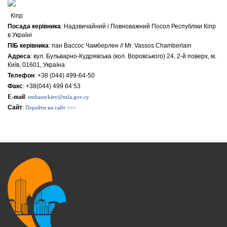
Кіпр
Посада керівника
: Надзвичайний і Повноважний Посол Республіки Кіпр
в Україні
ПІБ керівника
: пан Вассос Чамберлен // Mr. Vassos Chamberlain
Адреса
: вул. Бульварно-Кудрявська (кол. Воровського) 24, 2-й поверх, м.
Київ, 01601, Україна
Телефон
: +38 (044) 499-64-50
Факс
: +38(044) 499 64 53
E-mail
:
embassykiev@mfa.gov.cy
Сайт
:
Перейти на сайт >>>