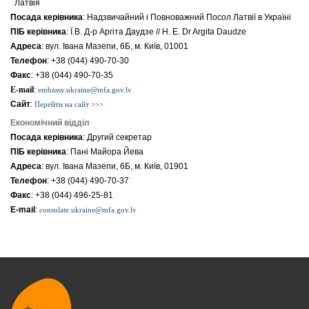
Латвія
Посада керівника
: Надзвичайний i Повноважний Посол Латвії в Україні
ПІБ керівника
: Ї.В. Д-р Аргіта Даудзе // H. E. Dr Argita Daudze
Адреса
: вул. Івана Мазепи, 6Б, м. Київ, 01001
Телефон
: +38 (044) 490-70-30
Факс
: +38 (044) 490-70-35
E-mail
:
embassy.ukraine@mfa.gov.lv
Сайт
:
Перейти на сайт >>>
Економічний відділ
Посада керівника
: Другий секретар
ПІБ керівника
: Пані Майора Йева
Адреса
: вул. Івана Мазепи, 6Б, м. Київ, 01901
Телефон
: +38 (044) 490-70-37
Факс
: +38 (044) 496-25-81
E-mail
:
consulate.ukraine@mfa.gov.lv