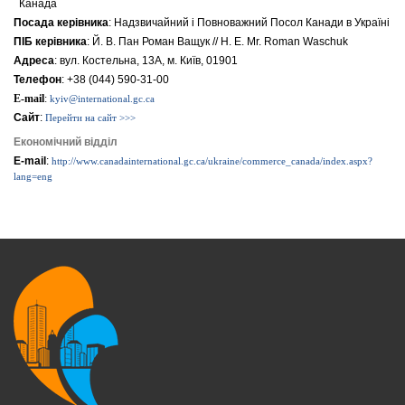
Канада
Посада керівника
: Надзвичайний i Повноважний Посол Канади в Україні
ПІБ керівника
: Й. В. Пан Роман Ващук // H. E. Mr. Roman Waschuk
Адреса
: вул. Костельна, 13А, м. Київ, 01901
Телефон
: +38 (044) 590-31-00
E-mail
:
kyiv@international.gc.ca
Сайт
:
Перейти на сайт >>>
Економічний відділ
E-mail
:
http://www.canadainternational.gc.ca/ukraine/commerce_canada/index.aspx?
lang=eng