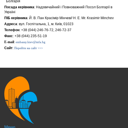
Болгарія
Посада керівника
: Надзвичайний i Повноважний Посол Болгарії в
Україні
ПІБ керівника
: Й. В. Пан Красімір Мінчев// H. E. Mr. Krasimir Minchev
Адреса
: вул. Госпiтальна, 1, м. Київ, 01023
Телефон
: +38 (044) 246-76-72, 246-72-37
Факс
: +38 (044) 235-51-19
E-mail
:
embassy.kiev@mfa.bg
Сайт
:
Перейти на сайт >>>
Меню