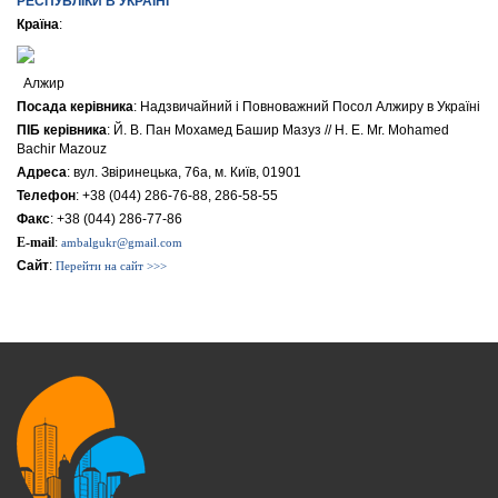
РЕСПУБЛІКИ В УКРАЇНІ
Країна
:
Алжир
Посада керівника
: Надзвичайний i Повноважний Посол Алжиру в Україні
ПІБ керівника
: Й. В. Пан Мохамед Башир Мазуз // H. E. Mr. Mohamed
Bachir Mazouz
Адреса
: вул. Звіринецька, 76а, м. Київ, 01901
Телефон
: +38 (044) 286-76-88, 286-58-55
Факс
: +38 (044) 286-77-86
E-mail
:
ambalgukr@gmail.com
Сайт
:
Перейти на сайт >>>