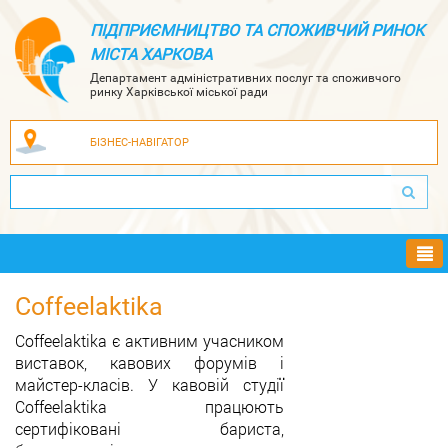
ПІДПРИЄМНИЦТВО ТА СПОЖИВЧИЙ РИНОК
МІСТА ХАРКОВА
Департамент адміністративних послуг та споживчого
ринку Харківської міської ради
БІЗНЕС-НАВІГАТОР
Ме
Coffeelaktika
Coffeelaktika є активним учасником
виставок, кавових форумів і
майстер-класів. У кавовій студії
Coffeelaktika працюють
сертифіковані бариста,