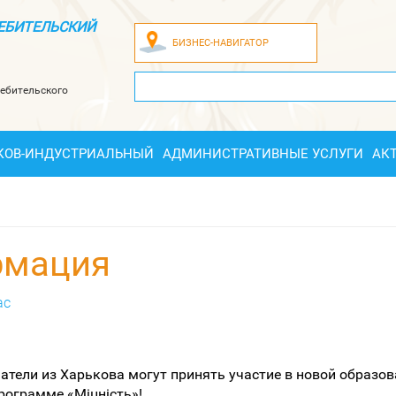
ЕБИТЕЛЬСКИЙ
БИЗНЕС-НАВИГАТОР
ебительского
КОВ-ИНДУСТРИАЛЬНЫЙ
АДМИНИСТРАТИВНЫЕ УСЛУГИ
АК
рмация
ас
тели из Харькова могут принять участие в новой образов
рограмме «Міцність»!