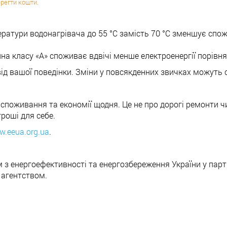
ерегти кошти.
атури водонагрівача до 55 °C замість 70 °C зменшує спож
 класу «А» споживає вдвічі менше електроенергії порівня
від вашої поведінки. Зміни у повсякденних звичках можуть 
 споживання та економії щодня. Це не про дорогі ремонти чи
гроші для себе.
.eeua.org.ua
.
з енергоефективності та енергозбереження України у партн
 агентством.