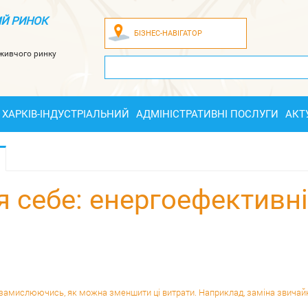
Й РИНОК
БІЗНЕС-НАВІГАТОР
оживчого ринку
ХАРКІВ-ІНДУСТРІАЛЬНИЙ
АДМІНІСТРАТИВНІ ПОСЛУГИ
АКТ
я себе: енергоефективн
 замислюючись, як можна зменшити ці витрати. Наприклад, заміна звичай