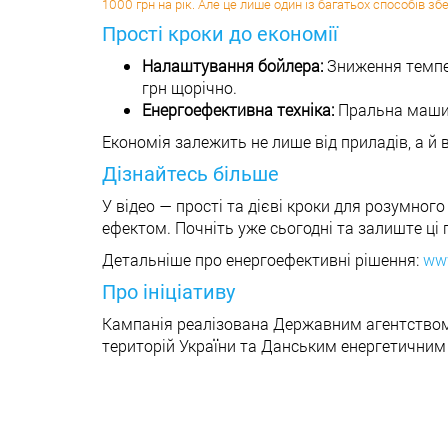
1000 грн на рік. Але це лише один із багатьох способів зб
Прості кроки до економії
Налаштування бойлера:
Зниження темпер
грн щорічно.
Енергоефективна техніка:
Пральна машина
Економія залежить не лише від приладів, а й 
Дізнайтесь більше
У відео — прості та дієві кроки для розумного
ефектом. Почніть уже сьогодні та залиште ці 
Детальніше про енергоефективні рішення:
www
Про ініціативу
Кампанія реалізована Державним агентством 
територій України та Данським енергетичним