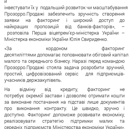
й
інвестувати їх у подальший розвиток чи масштабування
Прозорро.Продажі забезпечить зручність створення
заявки на факторинг і широкий доступ до
найкращих пропозицій від банків-факторів», –
розповіла Перша віцепрем’єр-міністерка України –
Міністерка економіки України Юлія Свириденко.
«За кордоном факторинг
десятиліттями допомагає поповнювати обіговий капітал
малого та середнього бізнесу. Наразі перед командою
Прозорро.Продажі стояла задача розробити зручний,
простий, цифровізований сервіс для підприємців-
учасників держзакупівель.
На відміну від кредиту, факторинг не
потребує окремої застави і дозволяє отримати кошти
за виконане постачання на підставі лише документів
про виконання контракту. Це швидко, зручно і
доступно. Факторинг допоможе розвивати економіку,
реалізовувати стратегію підтримки малих та
середніх підприємств Міністерства економіки України»,