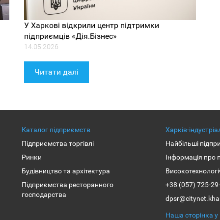
У Харкові відкрили центр підтримки
підприємців «Дія.Бізнес»
14.05.2026
Читати далі
Каталог підприємств
Харків-індустрі
Підприємства торгівлі
Найбільші підпр
Ринки
Інформація про 
Будівництво та архітектура
Високотехнологі
Підприємства ресторанного
+38 (057) 725-29
господарства
dpsr@citynet.kha
Наша сторiнка у