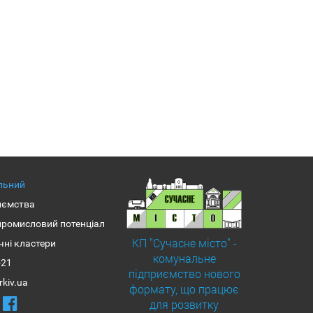
альний
иємства
промисловий потенціал
КП "Сучасне місто" -
чні кластери
комунальне
-21
підприємство нового
rkiv.ua
формату, що працює
для розвитку