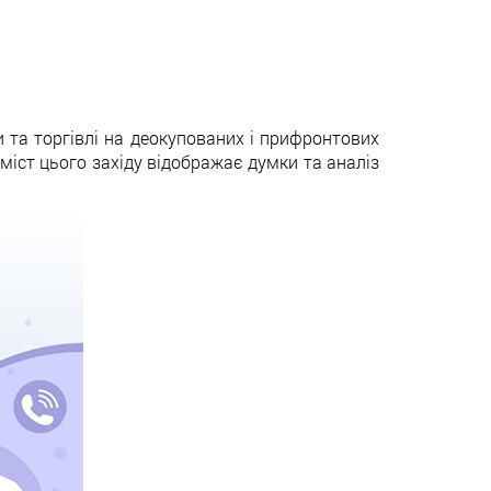
и та торгівлі на деокупованих і прифронтових
міст цього західу відображає думки та аналіз