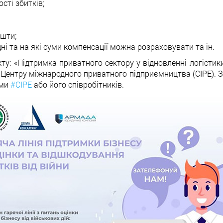
сті збитків;
ошти;
і та на які суми компенсації можна розраховувати та ін.
кту: «Підтримка приватного сектору у відновленні логістик
и Центру міжнародного приватного підприємництва (CIPE). З
ами
#CIPE
або його співробітників.