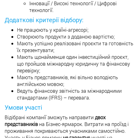
Інновації / Високі технології / Цифрові
технології.
Додаткові критерії відбору:
Не працюють у країні-агресорі;
Створюють продукти з доданою вартістю;
Мають успішно реалізовані проєкти та готовність
їх презентувати;
Мають щонайменше один інвестиційний проєкт,
що пройшов міжнародну юридичну та фінансову
перевірку;
Мають представників, які вільно володіють
англійською мовою;
Ведуть фінансову звітність за міжнародними
стандартами (IFRS) – перевага.
Умови участі
Відібрані компанії зможуть направити
двох
представників
на Бізнес-ярмарок. Витрати на проїзд і
проживання покриваються учасниками самостійно.
Участь у Бізнес-ярмарку
не гарантує
участі на