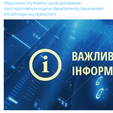
https://www.city.kharkov.ua/uk/gorodskaya-
vlast/ispolnitelnyie-organyi/departamentyi/departament-
zhilishhnogo-xozyajstva.html