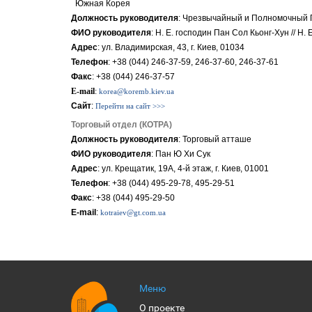
Южная Корея
Должность руководителя
: Чрезвычайный и Полномочный П
ФИО руководителя
:
H. E. господин
Пан Сол Кьонг-Хун // H. E
Адрес
: ул. Владимирская, 43,
г
. Кие
в
, 01034
Телефон
: +38 (044) 246-37-59, 246-37-60, 246-37-61
Факс
: +38 (044) 246-37-57
E-mail
:
korea@koremb.kiev.ua
Сайт
:
Перейти на сайт >>>
Торговый отдел (КОТРА)
Должность руководителя
: Торговый атташе
ФИО руководителя
: Пан Ю Хи Сук
Адрес
: ул. Крещатик, 19А, 4-й этаж,
г
. Кие
в
, 01001
Телефон
: +38 (044) 495-29-78, 495-29-51
Факс
: +38 (044) 495-29-50
E-mail
:
kotraiev@gt.com.ua
Меню
О проекте