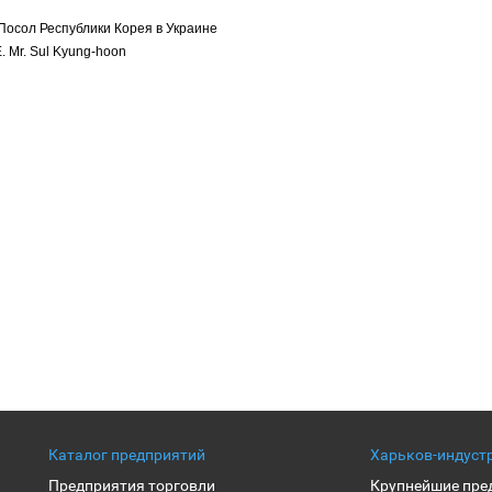
осол Республики Корея в Украине
. Mr. Sul Kyung-hoon
Каталог предприятий
Харьков-индуст
Предприятия торговли
Крупнейшие пре