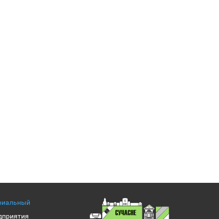
риальный
дприятия