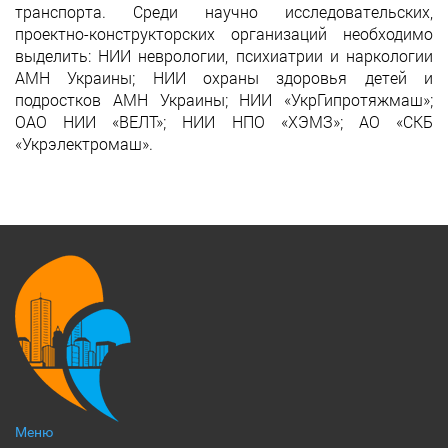
транспорта. Среди научно исследовательских,
проектно-конструкторских организаций необходимо
выделить: НИИ неврологии, психиатрии и наркологии
АМН Украины; НИИ охраны здоровья детей и
подростков АМН Украины; НИИ «УкрГипротяжмаш»;
ОАО НИИ «ВЕЛТ»; НИИ НПО «ХЭМЗ»; АО «СКБ
«Укрэлектромаш».
Меню