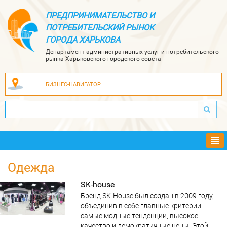
ПРЕДПРИНИМАТЕЛЬСТВО И
ПОТРЕБИТЕЛЬСКИЙ РЫНОК
ГОРОДА ХАРЬКОВА
Департамент административных услуг и потребительского
рынка Харьковского городского совета
БИЗНЕС-НАВИГАТОР
Ме
Одежда
SK-house
Бренд SK-House был создан в 2009 году,
объединив в себе главные критерии –
самые модные тенденции, высокое
качество и демократичные цены. Этой