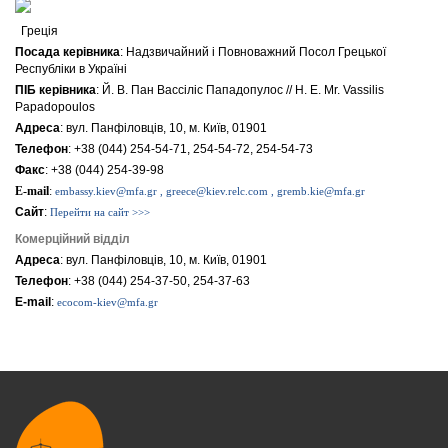
Греція
Посада керівника
: Надзвичайний i Повноважний Посол Грецької
Республіки в Україні
ПІБ керівника
: Й. В. Пан Вассіліс Пападопулос // H. E. Mr. Vassilis
Papadopoulos
Адреса
: вул. Панфіловців, 10, м. Київ, 01901
Телефон
: +38 (044) 254-54-71, 254-54-72, 254-54-73
Факс
: +38 (044) 254-39-98
E-mail
:
embassy.kiev@mfa.gr , greece@kiev.relc.com , gremb.kie@mfa.gr
Сайт
:
Перейти на сайт >>>
Комерційний відділ
Адреса
: вул. Панфіловців, 10, м. Київ, 01901
Телефон
: +38 (044) 254-37-50, 254-37-63
E-mail
:
ecocom-kiev@mfa.gr