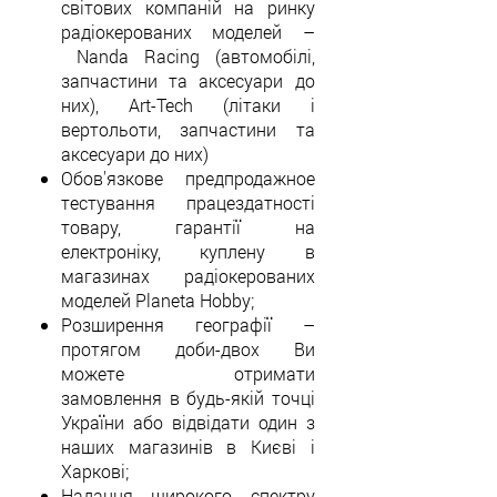
світових компаній на ринку
радіокерованих моделей
–
Nanda Racing (автомобілі,
запчастини та аксесуари до
них), Art-Tech (літаки і
вертольоти, запчастини та
аксесуари до них)
Обов'язкове предпродажное
тестування працездатності
товару, гарантії на
електроніку, куплену в
магазинах радіокерованих
моделей Planeta Hobby;
Розширення географії
–
протягом доби-двох Ви
можете отримати
замовлення в будь-якій точці
України або відвідати один з
наших магазинів в Києві і
Харкові;
Надання широкого спектру