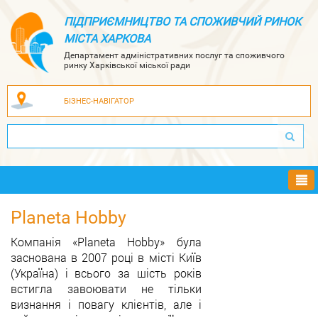
ПІДПРИЄМНИЦТВО ТА СПОЖИВЧИЙ РИНОК
МІСТА ХАРКОВА
Департамент адміністративних послуг та споживчого
ринку Харківської міської ради
БІЗНЕС-НАВІГАТОР
Ме
Planeta Hobby
Компанія «Planeta Hobby» була
заснована в 2007 році в місті Київ
(Україна) і всього за шість років
встигла завоювати не тільки
визнання і повагу клієнтів, але і