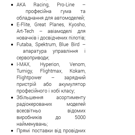
AKA Racing, Pro-Line
–
професійна гума та
обладнання для автомоделей;
E-Flite, Great Planes, Kyosho,
Art-Tech
–
авіамоделі для
новачків і досвідчених пілотів;
Futaba, Spektrum, Blue Bird
–
апаратура управління і
сервоприводи;
I-MAX, Hyperion, Venom,
Turnigy, Flightmax, Kokam,
Flightpower
–
зарядний
пристрій або акумулятор
професійного і хобі класу;
Збільшення асортименту
радіокерованих моделей
всесвітньо відомих
виробників до 5000
найменувань;
Прямі поставки від провідних