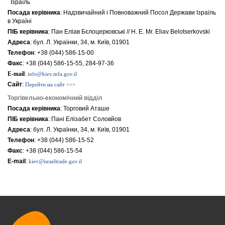
Ізраїль
Посада керівника
: Надзвичайний і Повноважний Посол Держави Ізраїль
в Україні
ПІБ керівника
: Пан Еліав Бєлоцерковські // H. E. Mr. Eliav Belotserkovski
Адреса
: бул. Л. Українки, 34, м. Київ, 01901
Телефон
: +38 (044) 586-15-00
Факс
: +38 (044) 586-15-55, 284-97-36
E-mail
:
info@kiev.mfa.gov.il
Сайт
:
Перейти на сайт >>>
Торгівельно-економічний відділ
Посада керівника
: Торговий Аташе
ПІБ керівника
: Пані Елізабет Соловйов
Адреса
: бул. Л. Українки, 34, м. Київ, 01901
Телефон
: +38 (044) 586-15-52
Факс
: +38 (044) 586-15-54
E-mail
:
kiev@israeltrade.gov.il