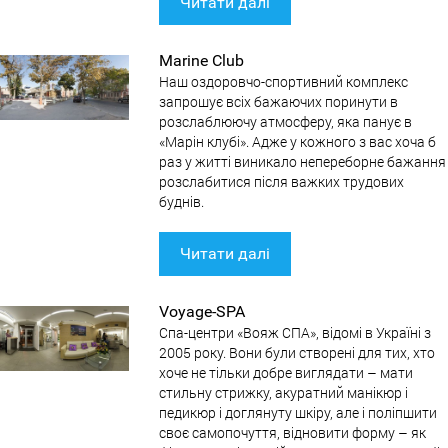
Читати далі
Marine Club
Наш оздоровчо-спортивний комплекс
запрошує всіх бажаючих поринути в
розслаблюючу атмосферу, яка панує в
«Марін клубі». Адже у кожного з вас хоча б
раз у житті виникало непереборне бажання
розслабитися після важких трудових
буднів.
Читати далі
Voyage-SPA
Спа-центри «Вояж СПА», відомі в Україні з
2005 року. Вони були створені для тих, хто
хоче не тільки добре виглядати – мати
стильну стрижку, акуратний манікюр і
педикюр і доглянуту шкіру, але і поліпшити
своє самопочуття, відновити форму – як