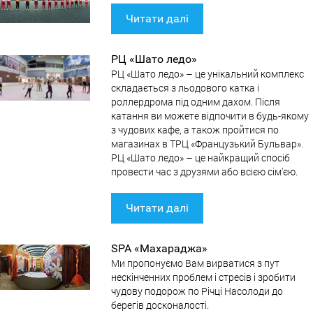
Читати далі
РЦ «Шато ледо»
РЦ «Шато ледо» – це унікальний комплекс
складається з льодового катка і
роллердрома під одним дахом. Після
катання ви можете відпочити в будь-якому
з чудових кафе, а також пройтися по
магазинах в ТРЦ «Французький Бульвар».
РЦ «Шато ледо» – це найкращий спосіб
провести час з друзями або всією сім'єю.
Читати далі
SPA «Махараджа»
Ми пропонуємо Вам вирватися з пут
нескінченних проблем і стресів і зробити
чудову подорож по Річці Насолоди до
берегів досконалості.