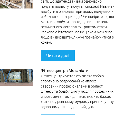
світі, що здатне дати вам одночасно
почуття польоту і почуття спокою? Навчити
вас бути в рівновазі, при цьому відчуваючи
себе частиною природи? Чи повірите ви, що
можливо забути про те, що ви – житель
величезного мегаполісу, і раптом стати
казковою істотою? Все це цілком можливо,
якщо ви вирішите ближче познайомитися з
конем.
Читати далі
Фітнес-центр «Металіст»
Фітнес-центр «Металіст» являє собою
спортивно-оздоровчий комплекс,
створений професіоналами в області
фітнесу та бодібілдингу як для професійних
спортсменів, так й для всіх тих, хто бажає
жити по древньому мудрому принципу – «у
здоровому тілі – здоровий дух».