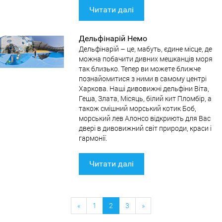
Читати далі
Дельфінарій Немо
Дельфінарій – це, мабуть, єдине місце, де
можна побачити дивних мешканців моря
так близько. Тепер ви можете ближче
познайомитися з ними в самому центрі
Харкова. Наші дивовижні дельфіни Віта,
Геша, Злата, Місяць, білий кит Пломбір, а
також смішний морський котик Боб,
морський лев Алонсо відкриють для Вас
двері в дивовижний світ природи, краси і
гармонії.
Читати далі
«
1
2
3
»