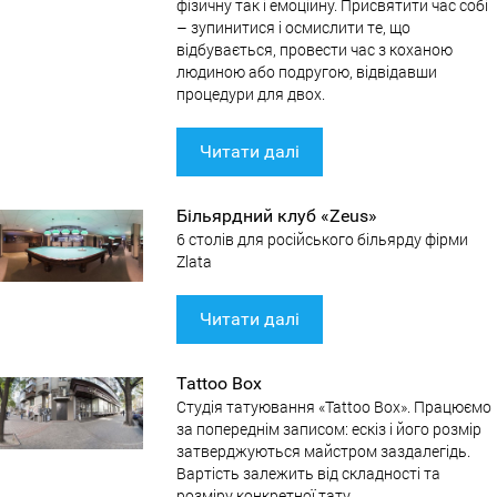
фізичну так і емоційну. Присвятити час собі
– зупинитися і осмислити те, що
відбувається, провести час з коханою
людиною або подругою, відвідавши
процедури для двох.
Читати далі
Більярдний клуб «Zeus»
6 столів для російського більярду фірми
Zlata
Читати далі
Tattoo Box
Студія татуювання «Tattoo Box». Працюємо
за попереднім записом: ескіз і його розмір
затверджуються майстром заздалегідь.
Вартість залежить від складності та
розміру конкретної тату.