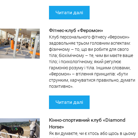
Читати далі
Фітнес-клуб «Феромон»
Клуб персонального фітнесу «Феромон»
задовольняє трьом головним аспектам:
фізичному – то, що ви робите для свого
тіла; біохімічному – те, чим ви маєте ваше
тіло; і психологічному, який регулює
гармонію розуму і тіла. Іншими словами,
«Феромон» – втілення принципів: «бути
струнким, харчуватися правильно, думати
позитивно».
Читати далі
Кінно-спортивний клуб «Diamond
Horse»
Як ви думаєте, чи є хтось або щось в цьому