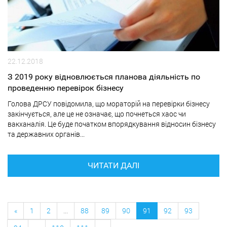
22.12.2018
З 2019 року відновлюється планова діяльність по
проведенню перевірок бізнесу
Голова ДРСУ повідомила, що мораторій на перевірки бізнесу
закінчується, але це не означає, що почнеться хаос чи
вакханалія. Це буде початком впорядкування відносин бізнесу
та державних органів...
ЧИТАТИ ДАЛІ
«
1
2
...
88
89
90
91
92
93