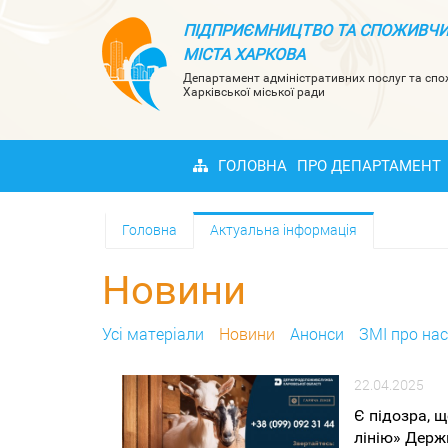
ПІДПРИЄМНИЦТВО ТА СПОЖИВЧИ
МІСТА ХАРКОВА
Департамент адміністративних послуг та сп
Харківської міської ради
ГОЛОВНА
ПРО ДЕПАРТАМЕНТ
Головна
Актуальна інформація
Новини
Усi матерiали
Новини
Анонси
ЗМІ про нас
22.04.2025
Є підозра, 
лінію» Дер