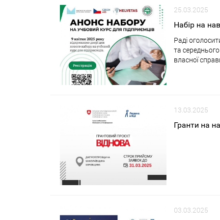
25.03.2025
Набір на на
Раді оголосит
та середнього 
власної справ
13.03.2025
Гранти на н
03.03.2025