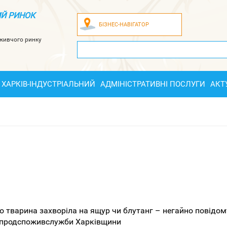
Й РИНОК
БІЗНЕС-НАВІГАТОР
оживчого ринку
ХАРКІВ-ІНДУСТРІАЛЬНИЙ
АДМІНІСТРАТИВНІ ПОСЛУГИ
АКТ
що тварина захворіла на ящур чи блутанг – негайно повідом
жпродспоживслужби Харківщини