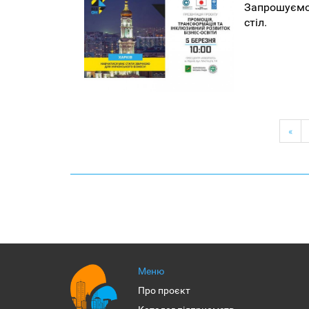
Запрошуємо 
стіл.
«
Меню
Про проєкт