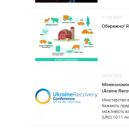
11.04.2025
Обережно! Я
28.03.2025
Мінекономік
Ukraine Reco
Міністерство 
бажають предс
можливість вз
(URC) 10-11 ли