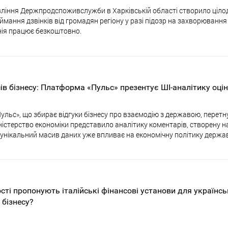
ління Держпродспоживслужби в Харківській області створило ціло
иймання дзвінків від громадян регіону у разі підозр на захворюванн
нія працює безкоштовно.
сів бізнесу: Платформа «Пульс» презентує ШІ-аналітику оці
льс», що збирає відгуки бізнесу про взаємодію з державою, перетн
іністерство економіки представило аналітику коментарів, створену н
й унікальний масив даних уже впливає на економічну політику держа
сті пропонують італійські фінансові установи для українсь
 бізнесу?