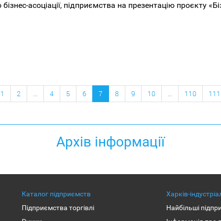
бізнес-асоціації, підприємства на презентацію проєкту «Б
1
2
...
4
5
6
7
8
9
10
...
110
111
Архів інформації
Каталог підприємств
Харків-індустрі
Підприємства торгівлі
Найбільші підпр