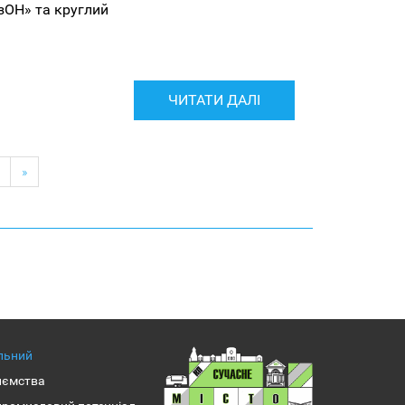
ізОН» та круглий
ЧИТАТИ ДАЛІ
»
альний
иємства