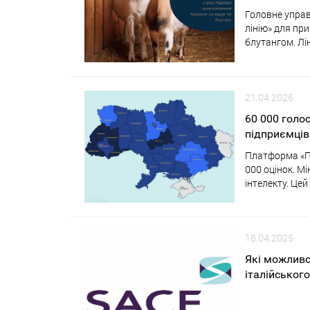
Головне управ
лінію» для пр
блутангом. Лі
21.04.2025
60 000 голо
підприємців
Платформа «Пу
000 оцінок. М
інтелекту. Це
18.04.2025
Які можливо
італійського