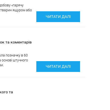
добову «гарячу
я тварин ящуром або
ЧИТАТИ ДАЛІ
нок та коментарів
ула позначку в 60
а основі штучного
ви.
ЧИТАТИ ДАЛІ
кого та