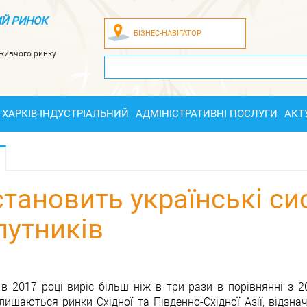
Й РИНОК
БІЗНЕС-НАВІГАТОР
оживчого ринку
ХАРКІВ-ІНДУСТРІАЛЬНИЙ
АДМІНІСТРАТИВНІ ПОСЛУГИ
АКТ
тановить українські си
путників
 в 2017 році виріс більш ніж в три рази в порівнянні з
шаються ринки Східної та Південно-Східної Азії, відзна