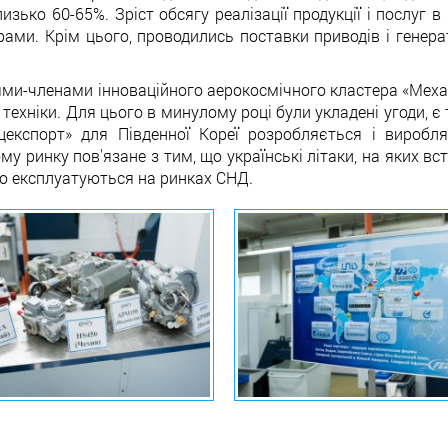
изько 60-65%. Зріст обсягу реалізації продукції і послуг 
рами. Крім цього, проводились поставки приводів і генера
ями-членами інноваційного аерокосмічного кластера «Меха
техніки. Для цього в минулому році були укладені угоди, є
цекспорт» для Південної Кореї розробляється і виробл
 ринку пов'язане з тим, що українські літаки, на яких вс
бо експлуатуються на ринках СНД.