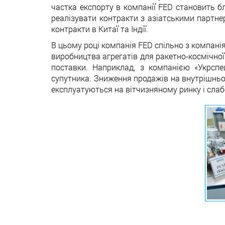
частка експорту в компанії FED становить бл
реалізувати контракти з азіатськими партне
контракти в Китаї та Індії.
В цьому році компанія FED спільно з компані
виробництва агрегатів для ракетно-космічної 
поставки. Наприклад, з компанією «Укрспе
супутника. Зниження продажів на внутрішньому
експлуатуються на вітчизняному ринку і сла