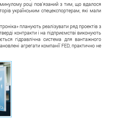
в минулому році пов'язаний з тим, що вдалося
торів українським спецекспортерам, які мали
троніка» планують реалізувати ряд проектів з
 тверді контракти і на підприємстві виконують
яється гідравлічна система для вантажного
тановлені агрегати компанії FED, практично не