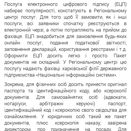
Послуга електронного цифрового підпису (ЕЦП)
набирає популярності, констатують в Регіональному
центрі послуг. Для того щоб її замовити, як і інші
послуги, всі заявники спочатку реєструються в
електронній черзі, а потім потрапляють на прийом до
фахівця. ЕЦП знадобиться для замовлення будь-яких
онлайн послуг, подання податкової звітності,
заповнення декларацій, користування реєстрами і т.д.
Оформити ЕЦП досить легко і просто. Пакет
документів не складний. У Регіональному центрі цю
послугу надають фахівці харківської філії державного
підприємства «Національні інформаційні системи».
Зокрема, для фізичних осіб досить принести оригінал
паспорта та ідентифікаційного коду, або ксерокопії
документів. Для самозайнятих осіб (адвокати,
нотаріуси, арбітражні керуючі) паспорт,
ідентифікаційний код і ксерокопію свого свідоцтва для
ознайомлення. У юридичних осіб такий же пакет
документів, плюс ксерокопія наказу, завірена
директором, про призначення на посаду. Для