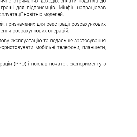
тично отриманих доходів, сплати податків до
 гроші для підприємців. Мінфін напрацював
сплуатації новітніх моделей.
ей, призначених для реєстрації розрахункових
нення розрахункових операцій.
лову експлуатацію та подальше застосування
ористовувати мобільні телефони, планшети,
рацій (РРО) і поклав початок експерименту з