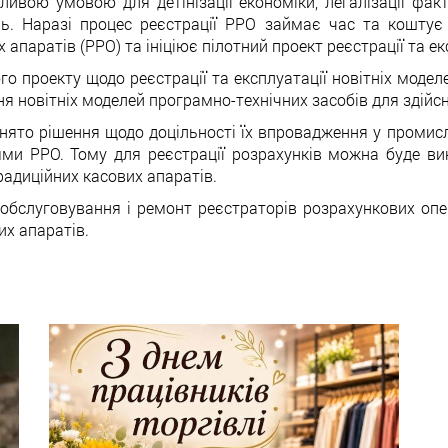
ивою умовою для детінізації економіки, легалізації фак
ь. Наразі процес реєстрації РРО займає час та коштує
апаратів (РРО) та ініціює пілотний проект реєстрації та ек
о проекту щодо реєстрації та експлуатації новітніх модел
я новітніх моделей програмно-технічних засобів для здійс
нято рішення щодо доцільності їх впровадження у промис
ми РРО. Тому для реєстрації розрахунків можна буде вик
традиційних касових апаратів.
обслуговування і ремонт реєстраторів розрахункових опе
их апаратів.