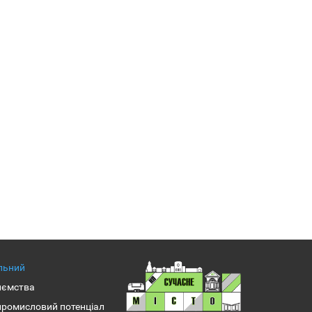
альний
иємства
промисловий потенціал