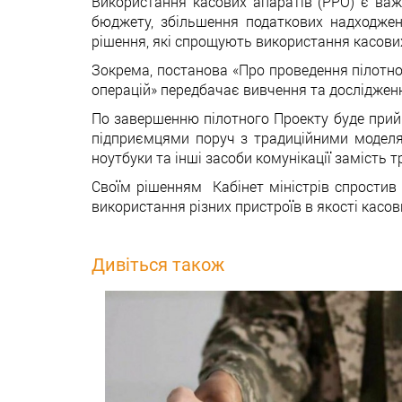
Використання касових апаратів (РРО) є важл
бюджету, збільшення податкових надходжен
рішення, які спрощують використання касових 
Зокрема, постанова «Про проведення пілотног
операцій» передбачає вивчення та дослідженн
По завершенню пілотного Проекту буде прий
підприємцями поруч з традиційними моделя
ноутбуки та інші засоби комунікації замість 
Своїм рішенням Кабінет міністрів спростив 
використання різних пристроїв в якості касов
Дивіться також