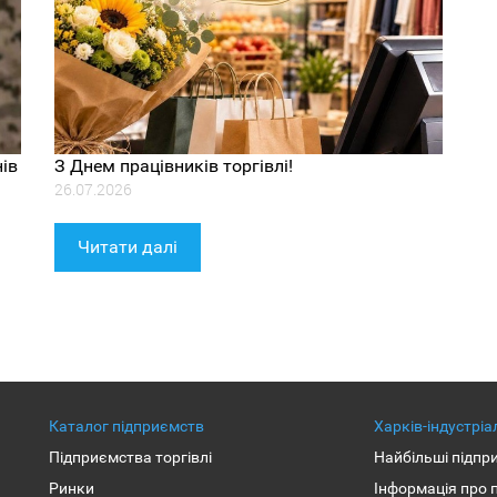
ів
З Днем працівників торгівлі!
26.07.2026
Читати далі
Каталог підприємств
Харків-індустрі
Підприємства торгівлі
Найбільші підпр
Ринки
Інформація про 