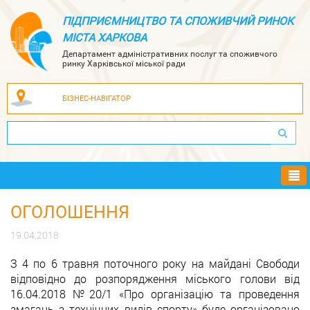
ПІДПРИЄМНИЦТВО ТА СПОЖИВЧИЙ РИНОК
МІСТА ХАРКОВА
Департамент адміністративних послуг та споживчого
ринку Харківської міської ради
БІЗНЕС-НАВІГАТОР
Ме
ОГОЛОШЕННЯ
19.04.2018
З 4 по 6 травня поточного року на майдані Свободи
відповідно до розпорядження міського голови від
16.04.2018 №20/1 «Про організацію та проведення
змагань з технічних видів спорту» буде організовано