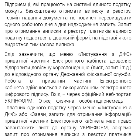
Підприємці, які працюють на системі єдиного податку,
можуть безкоштовно отримати виписку з реєстру.
Термін надання документа не повинен перевищувати
одного робочого дня з дня надходження запиту. Запит
про отримання виписки з реєстру платників єдиного
податку подається в довільній формі, на підставі якого
видається тимчасова виписка.
Слід зазначити, що меню «Листування з ДФС»
приватної частини Електронного кабінета дозволяє
відправити довільну кореспонденцію (лист, запит і т.д.)
до відповідного органу Державної фіскальної служби.
Робота в приватній частині Електронного
кабінета здійснюється з використанням електронного
цифрового підпису. Вхід – через офіційний веб-портал
УКРІНФОРМ. Отже, фізична особа-підприємець –
платник єдиного податку через меню «Листування з
ДФС» або «Заяви, запити для отримання інформації»
приватної частини Електронного кабінета має право
завантажити лист до органу УКРІНФОРМ, зокрема
запит про отримання виписки з реєстру платників