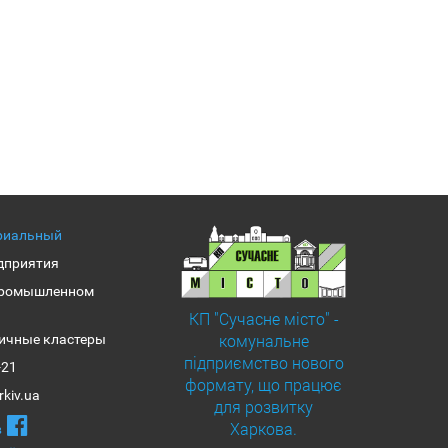
риальный
дприятия
промышленном
КП "Сучасне місто" -
комунальне
ичные кластеры
підприємство нового
-21
формату, що працює
rkiv.ua
для розвитку
Харкова.
в