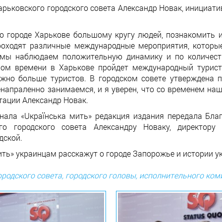
Харьковского городского совета Александр Новак, инициат
о городе Харькове большому кругу людей, познакомить
проходят различные международные мероприятия, котор
мы наблюдаем положительную динамику и по количеств
ром времени в Харькове пройдет международный турис
жно больше туристов. В городском совете утверждена п
напраленно занимаемся, и я уверен, что со временем на
нтации Александр Новак.
ала «Uкраїнська мить» редакция издания передала Бла
ого городского совета Александру Новаку, директору
дской.
ть» украинцам расскажут о городе Запорожье и истории у
родского совета, городского головы, исполнительного ком