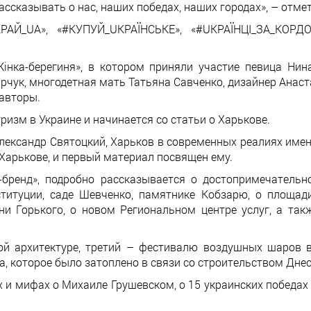
ассказывать о нас, наших победах, наших городах», – отме
АЙ_UA», «#КУПУЙ_UКРАЇНСЬКЕ», «#UКРАЇНЦІ_ЗА_КОРДО
інка-берегиня», в котором приняли участие певица Нин
рчук, многодетная мать Татьяна Савченко, дизайнер Анаст
 авторы.
изм в Украине и начинается со статьи о Харькове.
лександр Святоцкий, Харьков в современных реалиях имен
Харькове, и первый материал посвящен ему.
д-бренд», подробно рассказывается о достопримечатель
ституции, саде Шевченко, памятнике Кобзарю, о площад
и Горького, о новом Региональном центре услуг, а та
ой архитектуре, третий – фестивалю воздушных шаров в
а, которое было затоплено в связи со строительством Дне
 и мифах о Михаиле Грушевском, о 15 украинских победах
.